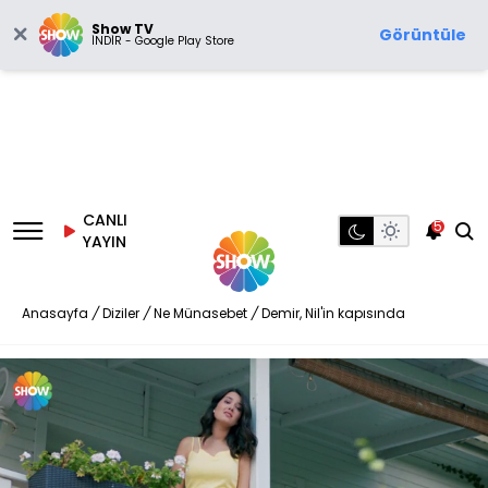
Show TV
Görüntüle
İNDİR - Google Play Store
CANLI
5
YAYIN
Anasayfa
/
Diziler
/
Ne Münasebet
/
Demir, Nil'in kapısında