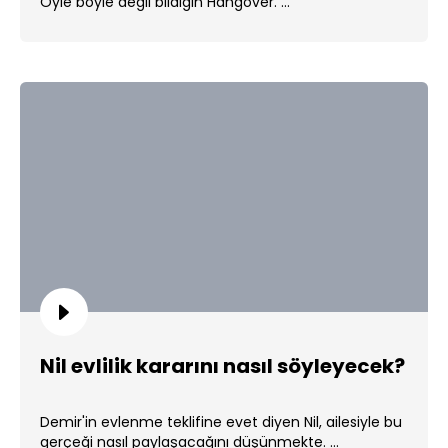
Öyle böyle değil bildiğin Hangover. ...
Nil evlilik kararını nasıl söyleyecek?
Demir'in evlenme teklifine evet diyen Nil, ailesiyle bu
gerçeği nasıl paylaşacağını düşünmekte. ...