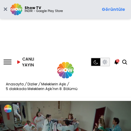
Show TV
Görüntüle
İNDİR - Google Play Store
CANLI
5
YAYIN
Anasayfa
/
Diziler
/
Meleklerin Aşkı
/
5 dakikada Meleklerin Aşkı'nın 8. Bölümü