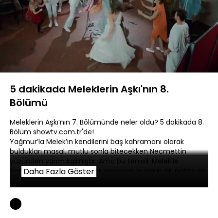
Yüklendi
:
12.61%
Sesi
Oynatma
480P
Aç
Hızı
5 dakikada Meleklerin Aşkı'nın 8.
Bölümü
Meleklerin Aşkı’nın 7. Bölümünde neler oldu? 5 dakikada 8.
Bölüm showtv.com.tr'de!
Yağmur’la Melek’in kendilerini baş kahramanı olarak
buldukları masal, mutlu sonla bitecekken Necmettin
yüzünden yarım kalmıştır. Ama bu temsil; Melek’le
Yağmur’un aralarındaki görünmeyen buzların bir nebze de
Daha Fazla Göster
olsa erimesine yardımcı olmuştur. Melek, hala eve
dönmemiştir. Ama türlü bahanelerle evin yolunu
tutmakta, Yağmur’u görmenin yollarını aramaktadır.
Rukiye de bu durumun farkındadır. İki genç birbirlerine