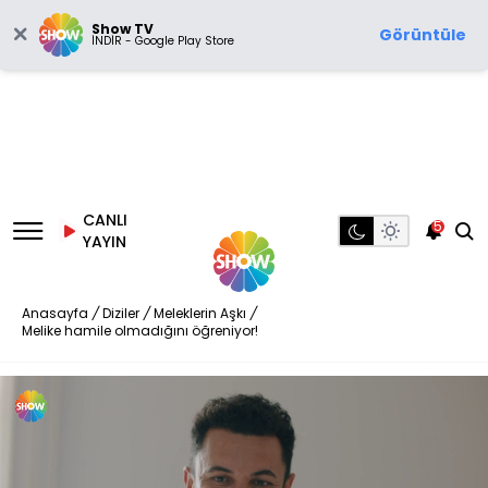
Show TV
Görüntüle
İNDİR - Google Play Store
CANLI
5
YAYIN
Anasayfa
/
Diziler
/
Meleklerin Aşkı
/
Melike hamile olmadığını öğreniyor!