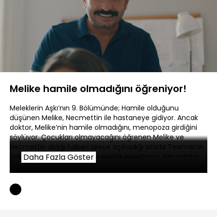
Yüklendi
:
13.74%
Sesi
Oynatma
480P
Aç
Hızı
Melike hamile olmadığını öğreniyor!
Meleklerin Aşkı’nın 9. Bölümünde; Hamile olduğunu
düşünen Melike, Necmettin ile hastaneye gidiyor. Ancak
doktor, Melike’nin hamile olmadığını, menopoza girdiğini
söylüyor. Çocukları olmayacağını öğrenen Melike ve
Necmettin aldığı haberi aileye açıkladığı sırada Teoman’ın
bebek hediyesiyle gelmesi ortalığı karıştırıyor. Necmettin
Daha Fazla Göster
hırsını Teoman’dan çıkarıyor.