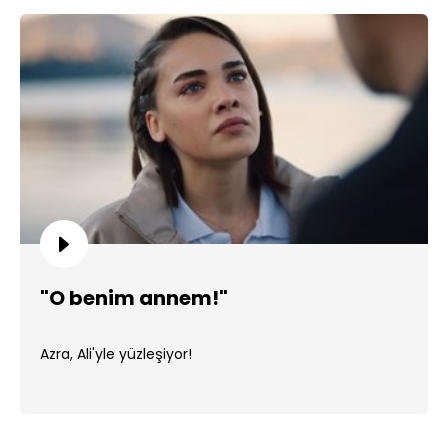
"O benim annem!"
Azra, Ali'yle yüzleşiyor!