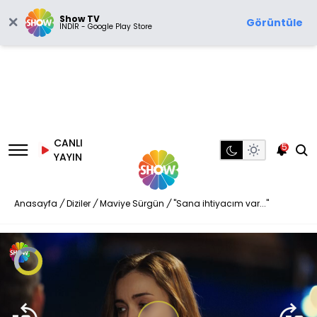
Show TV
Görüntüle
İNDİR - Google Play Store
CANLI
5
YAYIN
Anasayfa
/
Diziler
/
Maviye Sürgün
/
"Sana ihtiyacım var..."