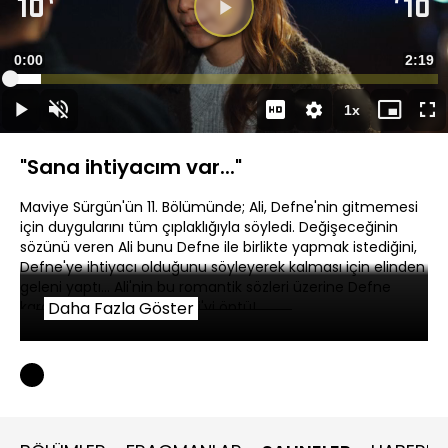
Süre
0:00
Topla
2:19
Yüklendi
:
7.17%
Süre
1x
Duraklat
Sesi
Oynatma
Mini
Ta
Aç
Hızı
oynatıcı
Ek
"Sana ihtiyacım var..."
Maviye Sürgün'ün 11. Bölümünde; Ali, Defne'nin gitmemesi
için duygularını tüm çıplaklığıyla söyledi. Değişeceğinin
sözünü veren Ali bunu Defne ile birlikte yapmak istediğini,
Defne'ye ihtiyacı olduğunu söyleyerek kalması için elinden
geleni yaptı... Ali'nin bu romantik sözleri üzerine Defne
kararını verebilmesi için Ali'yi öptü!
Daha Fazla Göster