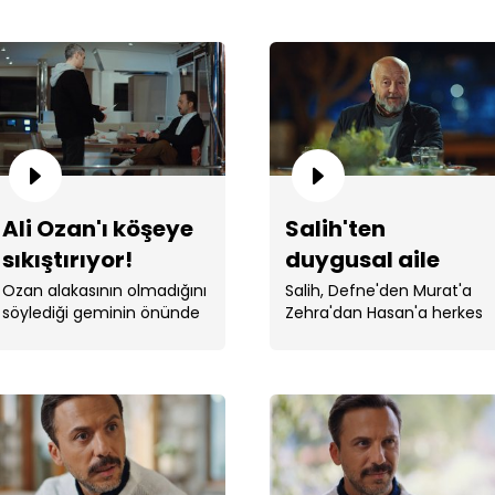
"İyi
Ali Ozan'ı köşeye
Salih'ten
sıkıştırıyor!
duygusal aile
konuşması...
Ozan alakasının olmadığını
Salih, Defne'den Murat'a
söylediği geminin önünde
Zehra'dan Hasan'a herkes
olduğu fotoğrafı görünce
hakkında duygusal bir
zor olsa da sakinliğini
konuşma yaptı.
korudu. ...
Oza