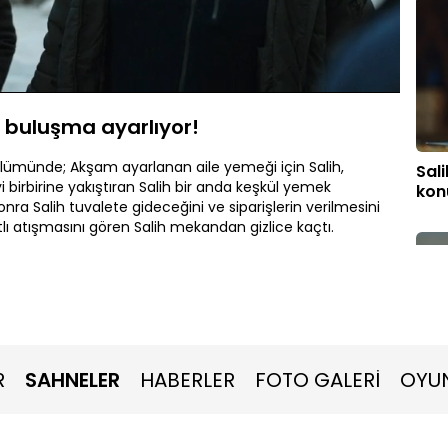
Oynatma
Hızı
n buluşma ayarlıyor!
ölümünde; Akşam ayarlanan aile yemeği için Salih,
Sali
liyi birbirine yakıştıran Salih bir anda keşkül yemek
kon
nra Salih tuvalete gideceğini ve siparişlerin verilmesini
tlı atışmasını gören Salih mekandan gizlice kaçtı.
R
SAHNELER
HABERLER
FOTO GALERİ
OYU
"Or
Defn