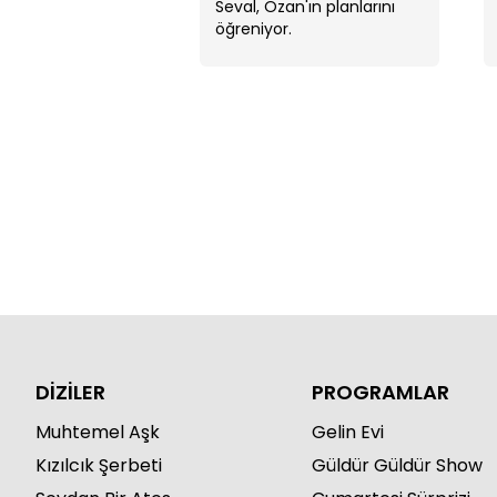
için uyarıyor!
Seval, Ozan'ın planlarını
öğreniyor.
DİZİLER
PROGRAMLAR
Muhtemel Aşk
Gelin Evi
Kızılcık Şerbeti
Güldür Güldür Show