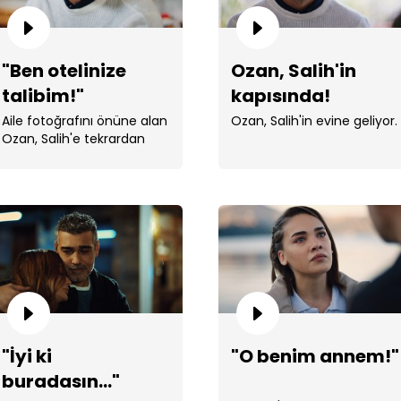
"Ben otelinize
Ozan, Salih'in
talibim!"
kapısında!
Aile fotoğrafını önüne alan
Ozan, Salih'in evine geliyor.
Ozan, Salih'e tekrardan
teklif sundu.
Ali,
"İyi ki
"O benim annem!"
Ali'
buradasın..."