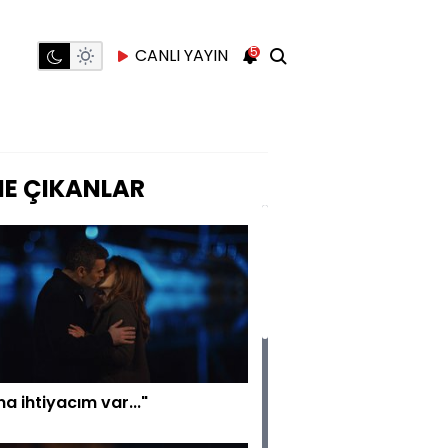
5
CANLI YAYIN
E ÇIKANLAR
a ihtiyacım var..."