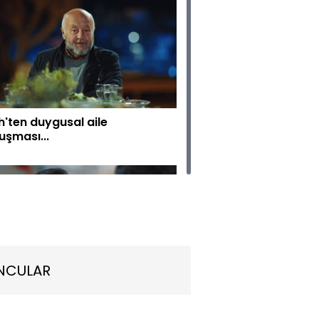
h'ten duygusal aile
uşması...
NCULAR
tak bir yanımız daha var!
e gibi..."