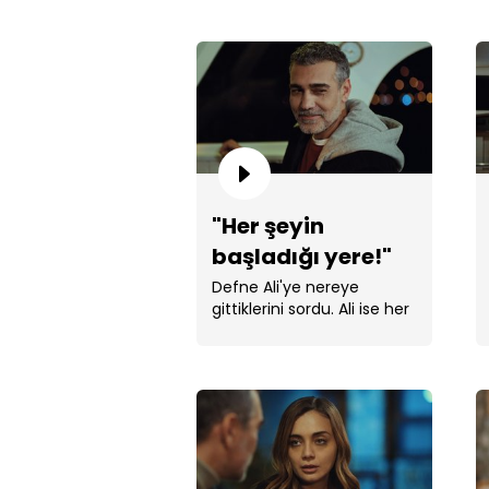
"Her şeyin
başladığı yere!"
Defne Ali'ye nereye
gittiklerini sordu. Ali ise her
şeyin başladığı yer olan
koya gittiklerini söyledi. ...