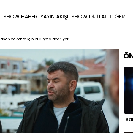
R
SHOW HABER
YAYIN AKIŞI
SHOW DİJİTAL
DİĞER
Hasan ve Zehra için buluşma ayarlıyor!
ÖN
"San