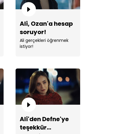
Ali, Ozan'a hesap
soruyor!
Ali gerçekleri öğrenmek
istiyor!
 Ozan ile takas yapmak istiyor!
Ali'den Defne'ye
nin aldığı risk işe yarıyor!
teşekkür...