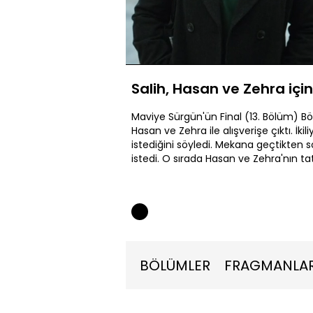
Yüklendi
:
16.23%
Sesi
Aç
Salih, Hasan ve Zehra içi
Maviye Sürgün'ün Final (13. Bölüm) B
Hasan ve Zehra ile alışverişe çıktı. İki
istediğini söyledi. Mekana geçtikten so
istedi. O sırada Hasan ve Zehra'nın ta
BÖLÜMLER
FRAGMANLA