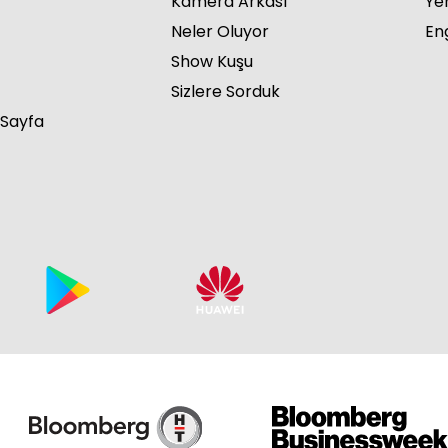
Kamera Arkası
Ye
Neler Oluyor
Eng
Show Kuşu
Sizlere Sorduk
 Sayfa