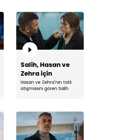
 ki buradasın..."
Salih, Hasan ve
Zehra için
buluşma
Hasan ve Zehra'nın tatlı
atışmasını gören Salih
ayarlıyor!
mekandan gizlice kaçtı.
n yakalanacak mı?