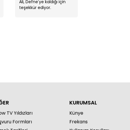
Ali, Defne'ye kaldığı için
teşekkür ediyor.
'den Ozan'a yemek daveti!
ĞER
KURUMSAL
w TV Yıldızları
Künye
şvuru Formları
Frekans