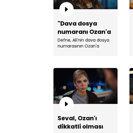
"Dava dosya
numaranı Ozan'a
ben verdim!"
Defne, Ali'nin dava dosya
numarasının Ozan'a
kendisinin verdiğini söyledi.
Seval, Ozan'ı
dikkatli olması