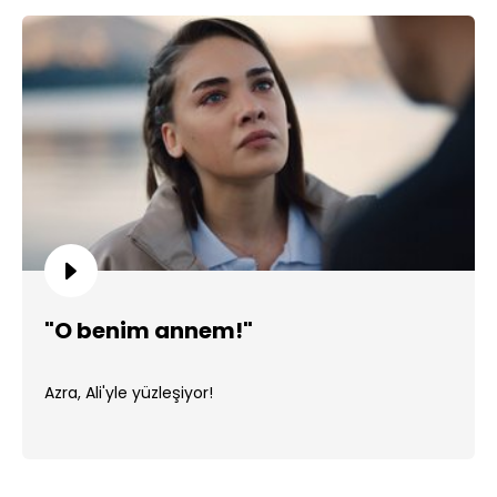
"O benim annem!"
Azra, Ali'yle yüzleşiyor!