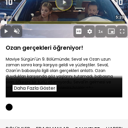
Videoyu
Oynat
Süre
0:00
Topla
5:20
Yüklendi
:
3.38%
Süre
1x
Oynat
Sesi
Oynatma
Mini
Ta
Aç
Hızı
oynatıcı
Ek
Ozan gerçekleri öğreniyor!
Maviye Sürgün'ün 9. Bölümünde; Seval ve Ozan uzun
zaman sonra karşı karşıya geldi ve yüzleştiler. Seval,
Ozan'ın babasıyla ilgili olan gerçekleri anlattı. Ozan
duydukları karşısında göz yaşlarını tutamadı, babasına
olan öfkesini bir türlü atamıyordu. Seval'in gelmesi ve
anlattığı şeyler Ozan'ın dengesini bozmuştu.
Daha Fazla Göster