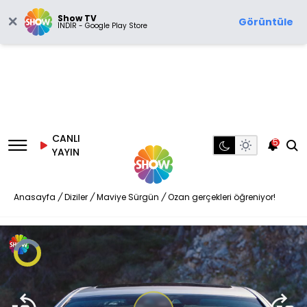
Show TV
Görüntüle
İNDİR - Google Play Store
CANLI
5
YAYIN
Anasayfa
/
Diziler
/
Maviye Sürgün
/
Ozan gerçekleri öğreniyor!
Video
Oynatıcısı
yükleniyor.