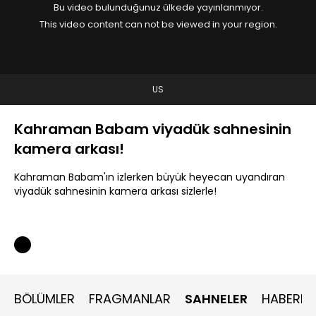
Bu video bulunduğunuz ülkede yayınlanmıyor.
This video content can not be viewed in your region.
US
Kahraman Babam viyadük sahnesinin
kamera arkası!
Kahraman Babam'ın izlerken büyük heyecan uyandıran
viyadük sahnesinin kamera arkası sizlerle!
BÖLÜMLER
FRAGMANLAR
SAHNELER
HABERLE