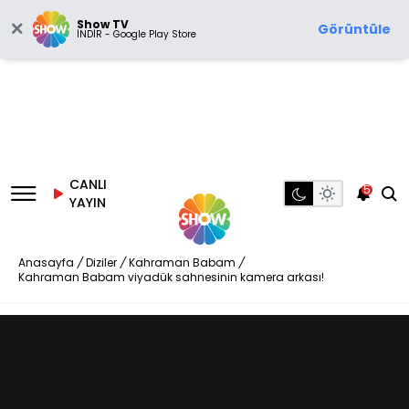
Show TV
Görüntüle
İNDİR - Google Play Store
CANLI
5
YAYIN
Anasayfa
/
Diziler
/
Kahraman Babam
/
Kahraman Babam viyadük sahnesinin kamera arkası!