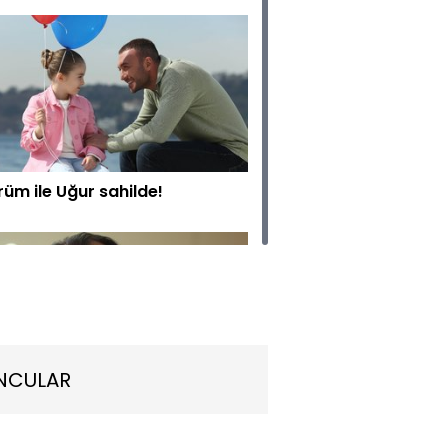
üm ile Uğur sahilde!
NCULAR
 evi terk ediyor!