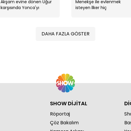
Akşam evine dönen Uğur
Menekşe ile evlenmek
karşısında Yonca'yı
isteyen İlker hiç
görünce şaşırdı.
beklenmedik bir şey yapıp
kumandanın karşısına
dikilip her şeyi itiraf ediyor.
...
DAHA FAZLA GÖSTER
"Bi
SHOW DİJİTAL
Dİ
Röportaj
Sho
Çöz Bakalım
Ba