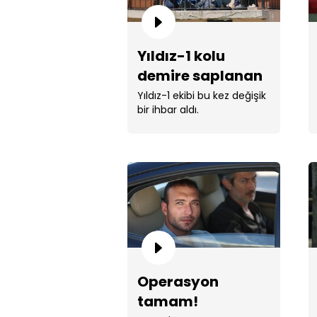
Yıldız-1 kolu
demire saplanan
genci kurtarıyor!
Yıldız-1 ekibi bu kez değişik
bir ihbar aldı.
Operasyon
tamam!