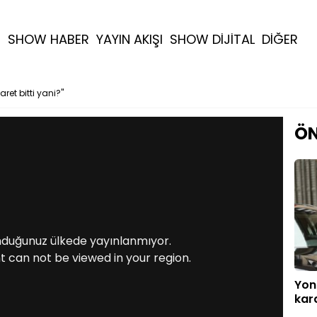
R
SHOW HABER
YAYIN AKIŞI
SHOW DİJİTAL
DİĞER
aret bitti yani?"
ÖN
nduğunuz ülkede yayınlanmıyor.
t can not be viewed in your region.
Yon
kara