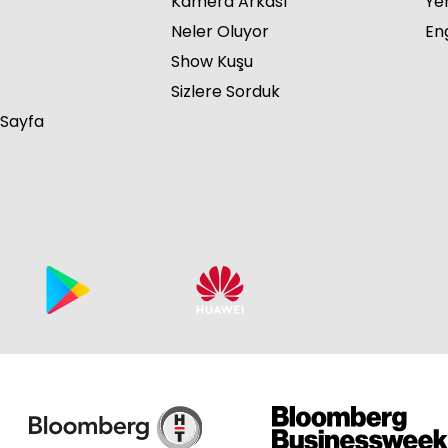
Kamera Arkası
Ye
Neler Oluyor
Eng
Show Kuşu
Sizlere Sorduk
 Sayfa