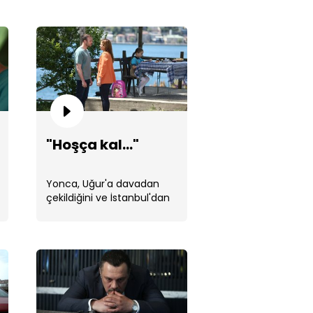
rasyon tamam!
"Hoşça kal..."
Yonca, Uğur'a davadan
çekildiğini ve İstanbul'dan
gideceğini söyledi.
r, Yonca'yı öpüyor!