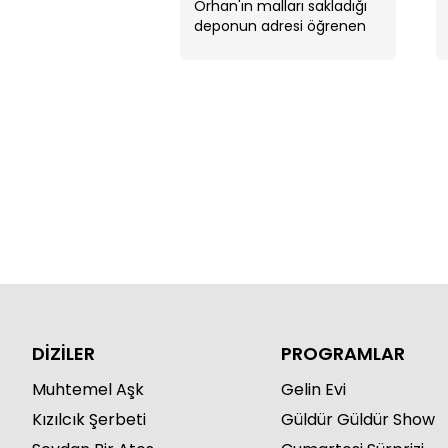
Orhan'ın malları sakladığı
deponun adresi öğrenen
Uğur hemen mesajla
Tolga ve Cem'e iletti. ...
DİZİLER
PROGRAMLAR
Muhtemel Aşk
Gelin Evi
Kızılcık Şerbeti
Güldür Güldür Show