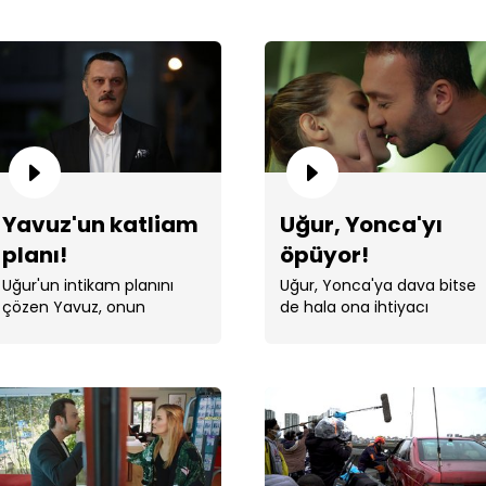
Ope
Yavuz'un katliam
Uğur, Yonca'yı
planı!
öpüyor!
Uğur'un intikam planını
Uğur, Yonca'ya dava bitse
çözen Yavuz, onun
de hala ona ihtiyacı
çetenin içine girmesine
olduğunu anlattı.
izin verdi ve planını kurdu.
...
Uğu