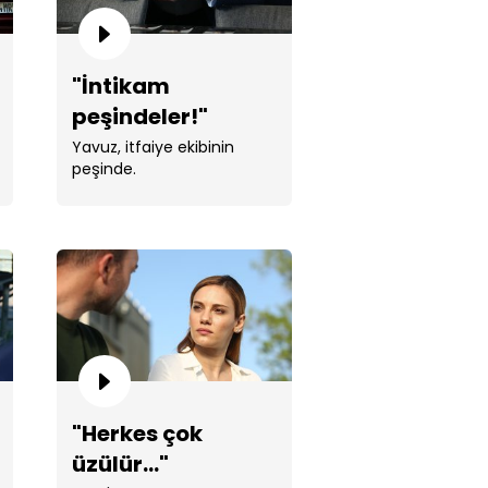
"İntikam
peşindeler!"
Yavuz, itfaiye ekibinin
peşinde.
tikam peşindeler!"
kşe ile İlker barışıyor!
"Herkes çok
üzülür..."