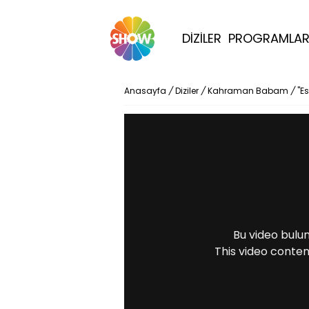
DİZİLER
PROGRAMLA
Anasayfa
/
Diziler
/
Kahraman Babam
/
"Es
Bu video bulu
This video conten