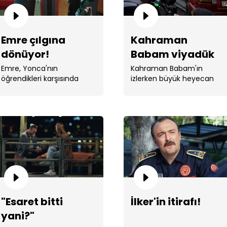
Emre çılgına
Kahraman
dönüyor!
Babam viyadük
sahnesinin
Emre, Yonca'nın
Kahraman Babam'ın
öğrendikleri karşısında
izlerken büyük heyecan
kamera arkası!
"İn
çılgına döndü ve kapısına
uyandıran viyadük
dayandı.
sahnesinin kamera arkası
...
Mene
"Esaret bitti
İlker'in itirafı!
yani?"