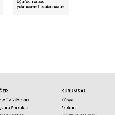
Uğur'dan araba
yakmasının hesabını soran
Yonca'nın duydukları
karşısında nefesi kesildi.
r daha karşıma çıkma, sakın!"
ĞER
KURUMSAL
w TV Yıldızları
Künye
şvuru Formları
Frekans