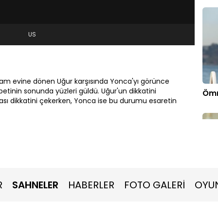
US
m evine dönen Uğur karşısında Yonca'yı görünce
sohbetinin sonunda yüzleri güldü. Uğur'un dikkatini
Ömr
 dikkatini çekerken, Yonca ise bu durumu esaretin
R
SAHNELER
HABERLER
FOTO GALERİ
OYU
Ayşe