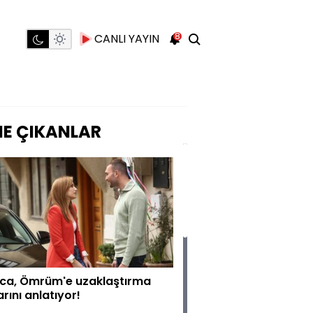
8
CANLI YAYIN
E ÇIKANLAR
ca, Ömrüm'e uzaklaştırma
rını anlatıyor!