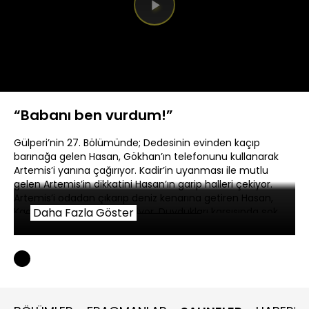
Videoyu
Oynat
“Babanı ben vurdum!”
Gülperi’nin 27. Bölümünde; Dedesinin evinden kaçıp
barınağa gelen Hasan, Gökhan’ın telefonunu kullanarak
Artemis’i yanına çağırıyor. Kadir’in uyanması ile mutlu
gelen Artemis’in dikkatini Hasan’ın garip halleri çekiyor.
Artemis’i odadan çıkarıp deniz kenarına getiren Hasan,
Kadir’i vurduğunu itiraf ediyor. Duydukları karşısında şok
Daha Fazla Göster
olan Artemis, bağırmaya başlıyor. Şeyma ise Hasan’ın bu
itirafını kayda alıyor.