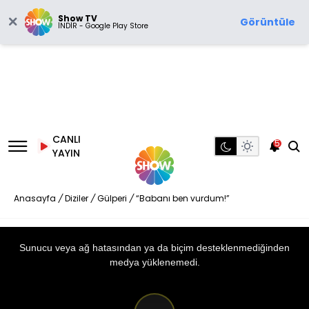
Show TV
Görüntüle
İNDİR - Google Play Store
CANLI
5
YAYIN
Anasayfa
/
Diziler
/
Gülperi
/
“Babanı ben vurdum!”
This
is
a
Sunucu veya ağ hatasından ya da biçim desteklenmediğinden
modal
window.
medya yüklenemedi.