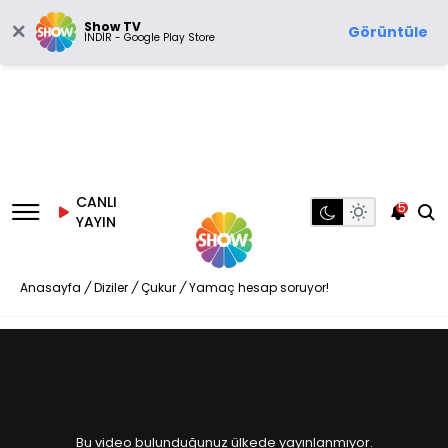
Show TV
Görüntüle
İNDİR - Google Play Store
CANLI
5
YAYIN
Anasayfa
/
Diziler
/
Çukur
/
Yamaç hesap soruyor!
Bu video bulunduğunuz ülkede yayınlanmıyor.