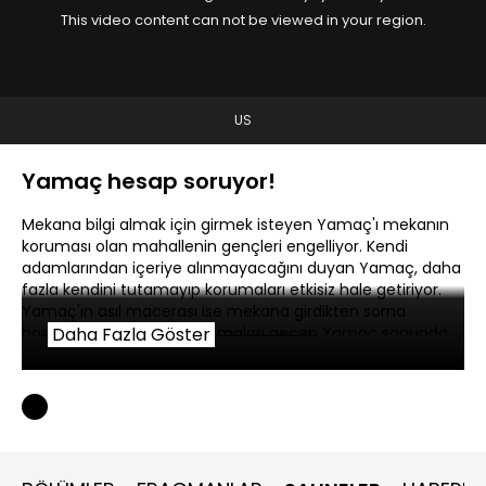
This video content can not be viewed in your region.
US
Yamaç hesap soruyor!
Mekana bilgi almak için girmek isteyen Yamaç'ı mekanın
koruması olan mahallenin gençleri engelliyor. Kendi
adamlarından içeriye alınmayacağını duyan Yamaç, daha
fazla kendini tutamayıp korumaları etkisiz hale getiriyor.
Yamaç'ın asıl macerası ise mekana girdikten sorna
başlıyor. Tek tek tüm korumaları geçen Yamaç sonunda
Daha Fazla Göster
patrona ulaşıyor.