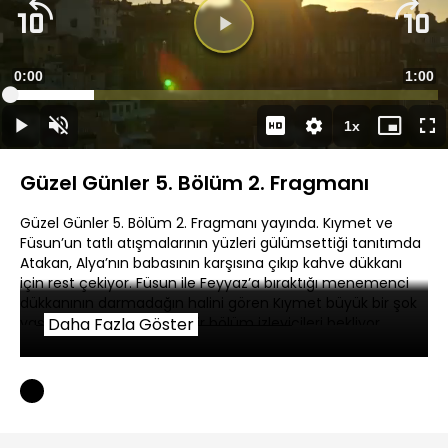
Süre
0:00
Topla
1:00
Yüklendi
:
19.60%
Süre
1x
Duraklat
Sesi
Oynatma
Mini
Ta
Aç
Hızı
oynatıcı
Ek
Güzel Günler 5. Bölüm 2. Fragmanı
Güzel Günler 5. Bölüm 2. Fragmanı yayında. Kıymet ve
Füsun’un tatlı atışmalarının yüzleri gülümsettiği tanıtımda
Atakan, Alya’nın babasının karşısına çıkıp kahve dükkanı
için rest çekiyor. Füsun ile Feyyaz’a bıraktığı menemenci
dükkanının darmadağın halini gören Kıymet büyük bir şok
yaşarken, kahkaha dolu bir bölüm izleyicileri bekliyor.
Daha Fazla Göster