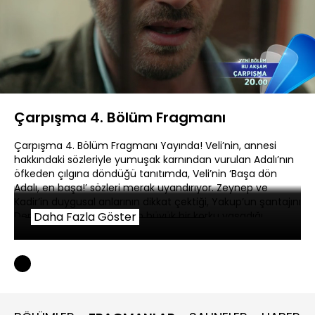
Yüklendi
:
55.33%
Sesi
Oynatma
480P
Aç
Hızı
Çarpışma 4. Bölüm Fragmanı
Çarpışma 4. Bölüm Fragmanı Yayında! Veli’nin, annesi
hakkındaki sözleriyle yumuşak karnından vurulan Adalı’nın
öfkeden çılgına döndüğü tanıtımda, Veli’nin ‘Başa dön
Adalı, en başa!’ sözleri merak uyandırıyor. Zeynep ve
Kadir’in duygusal anlarının dikkat çektiği, Yakup’un şantajını
Demir’e anlatan Belma’nın büyük bir korku yaşadığı,
Daha Fazla Göster
Cemre’nin Kerem’e yardım etmeye karar vererek ters
köşe bir sürpriz yaptığı tanıtımda çekilen silahlar gerilimin
daha da artacağına işaret ediyor.