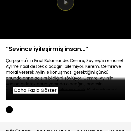
Videoyu
Oynat
“Sevince iyileşirmiş insan…”
Çarpışma'nın Final Bölümünde; Cemre, Zeynep’in emaneti
Aylin’e nasıl destek olacağını bilemiyor. Kerem, Cemre’ye
moral vererek Aylin’le konuşması gerektiğini çünkü
onunda anne acısını bildiğini söylüyor. Cemre, Aylin’in
yanına giderek onun yanında olacağını, annesini
özlediğinde sevdiklerine sarılması gerektiğini söyleyerek
Daha Fazla Göster
destek oluyor.