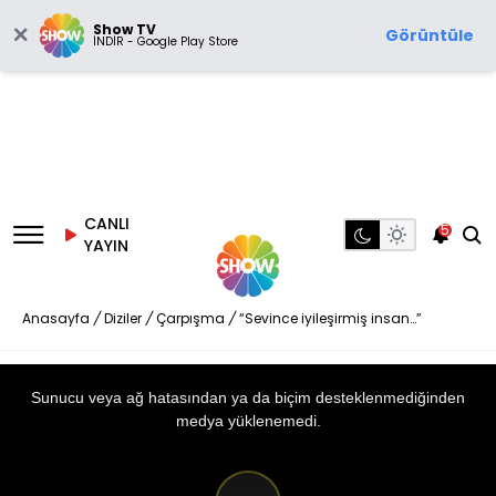
Show TV
Görüntüle
İNDİR - Google Play Store
CANLI
5
YAYIN
Anasayfa
/
Diziler
/
Çarpışma
/
“Sevince iyileşirmiş insan…”
This
is
a
Sunucu veya ağ hatasından ya da biçim desteklenmediğinden
modal
window.
medya yüklenemedi.