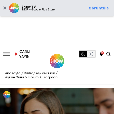
Show TV
Görüntüle
İNDİR - Google Play Store
CANLI
6
YAYIN
Anasayfa
/
Diziler
/
Aşk ve Gurur
/
Aşk ve Gurur 5. Bölüm 2. Fragmanı