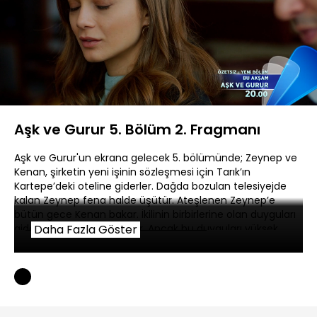
Yüklendi
:
46.14%
Sesi
Oynatma
720P
Aç
Hızı
Aşk ve Gurur 5. Bölüm 2. Fragmanı
Aşk ve Gurur'un ekrana gelecek 5. bölümünde; Zeynep ve
Kenan, şirketin yeni işinin sözleşmesi için Tarık’ın
Kartepe’deki oteline giderler. Dağda bozulan telesiyejde
kalan Zeynep fena halde üşütür. Ateşlenen Zeynep’e
bütün gece Kenan bakar. İkilinin birbirlerine olan duyguları
giderek yoğunlaşmaktadır. Ancak bu duyguları yüksek
Daha Fazla Göster
sesle dile getiremezler. Murat, Şevval’e davayı kazanmak
için bulduğu çözümü anlatır ve bu arada, Zeynep’in
Kenan’la birlikte otelde olduğunu öğrenir. Murat,
Kenan'dan giderek daha fazla rahatsız olmaktadır. Bu
rahatsızlık Murat ve Zeynep arasındaki ilişkiye de yansır.
Kadir, Beşiktaş’la el sıkışır. Murat yüzünden köşeye sıkışan