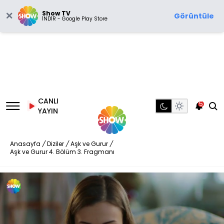
Show TV
Görüntüle
İNDİR - Google Play Store
CANLI
5
YAYIN
Anasayfa
/
Diziler
/
Aşk ve Gurur
/
Aşk ve Gurur 4. Bölüm 3. Fragmanı