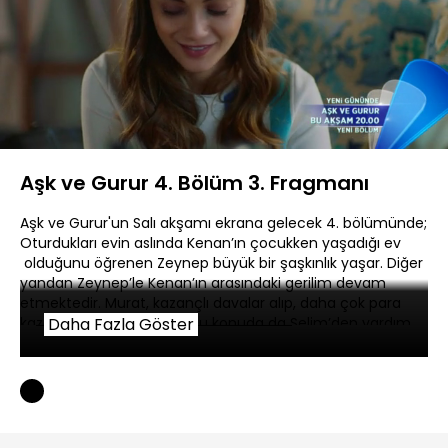
Yüklendi
:
73.37%
Sesi
Oynatma
360P
Aç
Hızı
Aşk ve Gurur 4. Bölüm 3. Fragmanı
Aşk ve Gurur'un Salı akşamı ekrana gelecek 4. bölümünde;
Oturdukları evin aslında Kenan’ın çocukken yaşadığı ev
olduğunu öğrenen Zeynep büyük bir şaşkınlık yaşar. Diğer
yandan Zeynep’le Kenan’ın arasındaki gerilim devam
etmektedir. Murat, kazançlı davalar alıp, daha çok para
kazanmak istemektedir. Bu konuda da Selim’den yardım
Daha Fazla Göster
ister ve Şevval'in bir davasını alır. Şükran ve Ali'yle vakit
geçirdikten sonra eve geç kalan İpek, babası Mahmut'tan
dayak yer ve evden kaçar. Şükran ve Ali, İpek'e sahip
çıkarlar. İpek gizlice Esen ailesinin evinde kalmaya başlar.
Şevval, Kenan’ın Tarık’la birlikte yapacağı projeyi
baltalamak için entrikalar peşindedir.