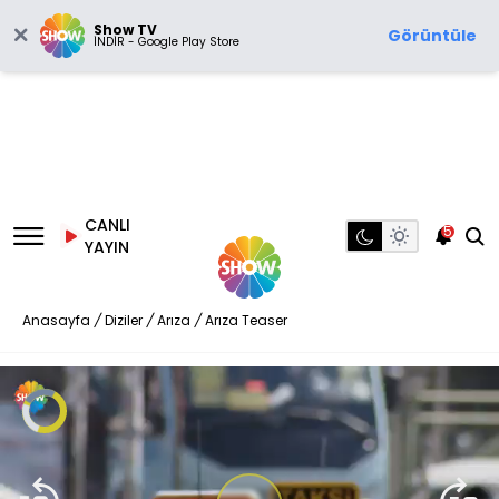
Show TV
Görüntüle
İNDİR - Google Play Store
CANLI
5
YAYIN
Anasayfa
/
Diziler
/
Arıza
/
Arıza Teaser
Video
Oynatıcısı
yükleniyor.