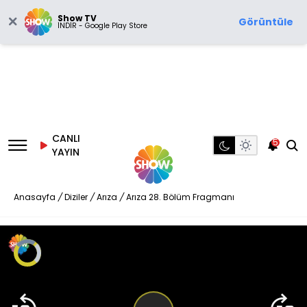
Show TV
Görüntüle
İNDİR - Google Play Store
CANLI
5
YAYIN
Anasayfa
/
Diziler
/
Arıza
/
Arıza 28. Bölüm Fragmanı
Video
Oynatıcısı
yükleniyor.