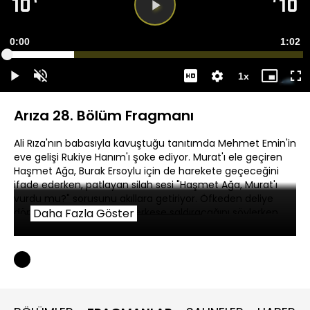
Videoyu
Oynat
Süre
0:00
Topla
1:02
Yüklendi
:
22.67%
Süre
1x
Oynat
Sesi
Oynatma
Mini
Ta
Aç
Hızı
oynatıcı
Ek
Arıza 28. Bölüm Fragmanı
Ali Rıza'nın babasıyla kavuştuğu tanıtımda Mehmet Emin'in
eve gelişi Rukiye Hanım'ı şoke ediyor. Murat'ı ele geçiren
Haşmet Ağa, Burak Ersoylu için de harekete geçeceğini
ifade ederken, patlayan silah sesi "Haşmet Ağa, Murat'ı
vurdu mu?" sorusunu akıllara getiriyor. Öfkeden deliye
dönen Burak Ersoylu ise herkese saldıracağını söylerken
Daha Fazla Göster
gerilim giderek artıyor.