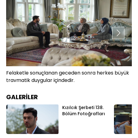
Felaketle sonuçlanan geceden sonra herkes büyük
Öz
travmatik duygular içindedir.
ya
kri
GALERİLER
Kızılcık Şerbeti 138.
Bölüm Fotoğrafları