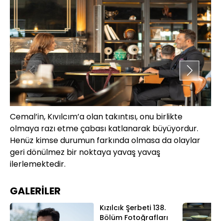
Cemal’in, Kıvılcım’a olan takıntısı, onu birlikte
Gi
olmaya razı etme çabası katlanarak büyüyordur.
il
Henüz kimse durumun farkında olmasa da olaylar
geri dönülmez bir noktaya yavaş yavaş
ilerlemektedir.
GALERİLER
Kızılcık Şerbeti 138.
Bölüm Fotoğrafları