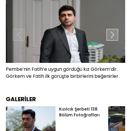
Pembe’nin Fatih’e uygun gördüğü kız Görkem’dir.
Ni
Görkem ve Fatih ilk görüşte birbirlerini beğenirler.
ki
GALERİLER
Kızılcık Şerbeti 138.
Bölüm Fotoğrafları