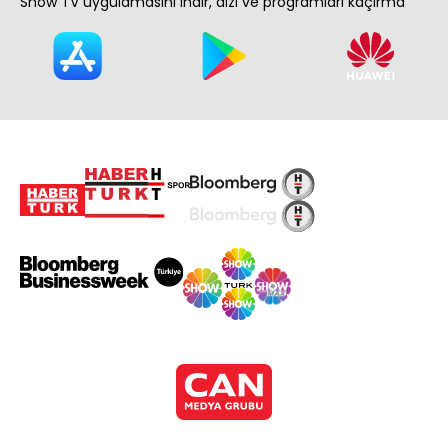
Show TV uygulamasını indir, dizi ve programları kaçırma