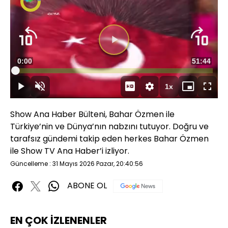
Süre
0:00
Toplam
51:44
Yüklendi
:
0.19%
Süre
1x
Duraklat
Sesi
Oynatma
Mini
Tam
Aç
Hızı
oynatıcı
Ekran
Show Ana Haber Bülteni, Bahar Özmen ile
Türkiye’nin ve Dünya’nın nabzını tutuyor. Doğru ve
tarafsız gündemi takip eden herkes Bahar Özmen
ile Show TV Ana Haber’i izliyor.
Güncelleme : 31 Mayıs 2026 Pazar, 20:40:56
ABONE OL
EN ÇOK İZLENENLER