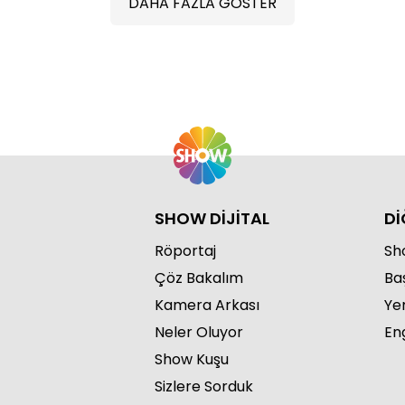
DAHA FAZLA GÖSTER
Pa
SHOW DİJİTAL
Dİ
Pa
Röportaj
Sho
Çöz Bakalım
Ba
Kamera Arkası
Ye
Neler Oluyor
Eng
Show Kuşu
Sizlere Sorduk