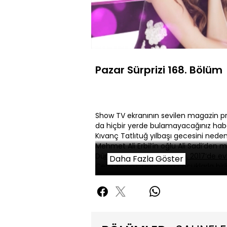
Yüklendi
:
2.40%
Sesi
Aç
Pazar Sürprizi 168. Bölüm
Show TV ekranının sevilen magazin pro
da hiçbir yerde bulamayacağınız haber 
Kıvanç Tatlıtuğ yılbaşı gecesini ned
Mehmet Ali Erbil’in oğlu Ali Sadi’den 
Dünya güzelimiz Azra Akın, 2017’de e
Daha Fazla Göster
Cem Yılmaz, Darıca’da çocuklarla birl