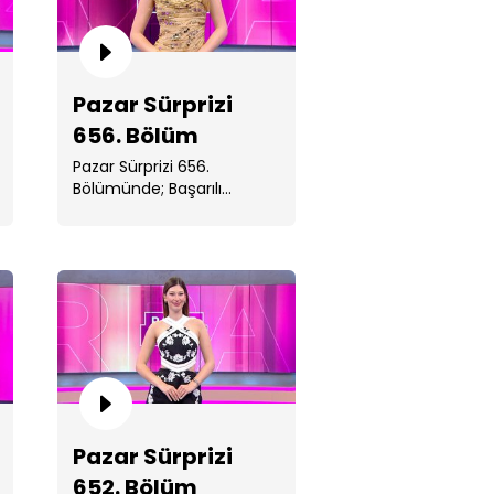
Pazar Sürprizi
zar Sürprizi 654. Bölüm
656. Bölüm
Pazar Sürprizi 656.
Bölümünde; Başarılı
oyuncu Ekin Koç'un ...
zar Sürprizi 653. Bölüm
Pazar Sürprizi
652. Bölüm