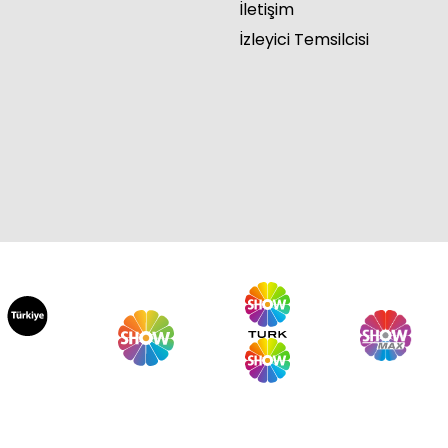
İletişim
zar Sürprizi 648. Bölüm
İzleyici Temsilcisi
zar Sürprizi 647. Bölüm