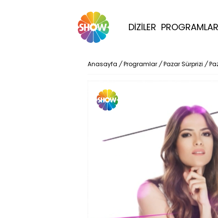
DİZİLER
PROGRAMLA
Anasayfa
/
Programlar
/
Pazar Sürprizi
/
Paz