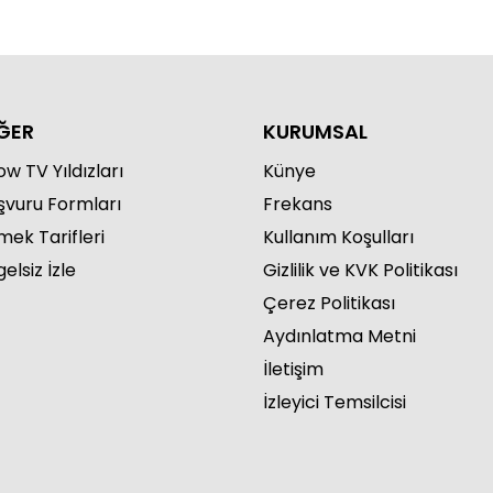
kü Gürman İle Günün Yemeği
. Bölüm
ĞER
KURUMSAL
w TV Yıldızları
Künye
şvuru Formları
Frekans
mek Tarifleri
Kullanım Koşulları
kü Gürman İle Günün Yemeği
elsiz İzle
Gizlilik ve KVK Politikası
. Bölüm
Çerez Politikası
Aydınlatma Metni
İletişim
İzleyici Temsilcisi