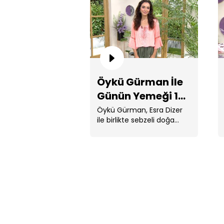
Öykü Gürman İle
Günün Yemeği 17.
Bölüm
Öykü Gürman, Esra Dizer
ile birlikte sebzeli doğa
çorbası, ballı tavuk, krepte
sebzeli ...