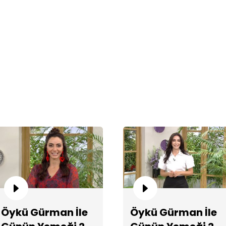
Öy
22
Öykü Gürman İle
Öykü Gürman İle
Öy
21