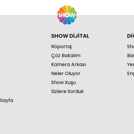
Öy
17
SHOW DİJİTAL
Dİ
Röportaj
Sho
Çöz Bakalım
Ba
Kamera Arkası
Ye
Öy
Neler Oluyor
Eng
16
Show Kuşu
Sizlere Sorduk
 Sayfa