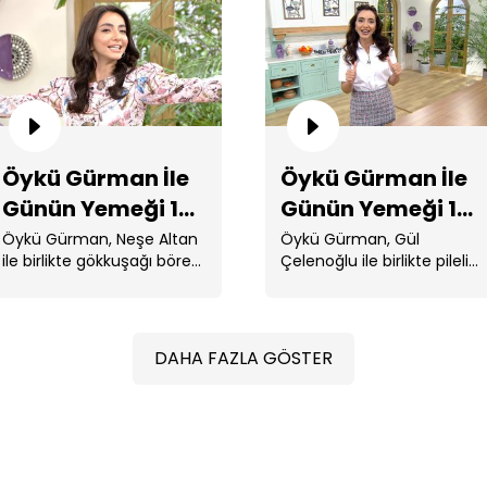
terkib-i . ...
19
Öykü Gürman İle
Öykü Gürman İle
Günün Yemeği 16.
Günün Yemeği 15.
Bölüm
Bölüm
Öykü Gürman, Neşe Altan
Öykü Gürman, Gül
Öy
ile birlikte gökkuşağı börek,
Çelenoğlu ile birlikte pileli
18
bayat ekmek pizzası,
börek, çıtır çanakta ton
mantar salatası ...
balıklı salata, ...
DAHA FAZLA GÖSTER