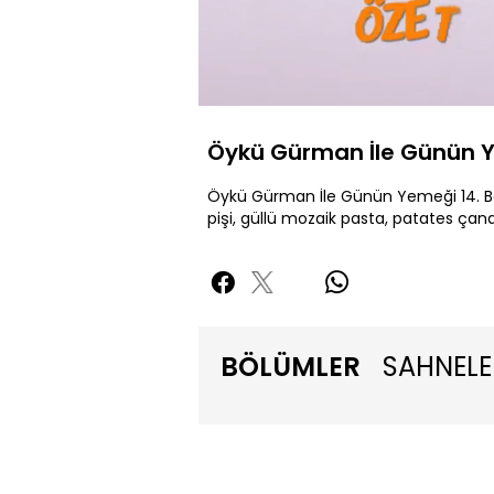
Yüklendi
:
1.09%
Sessiz
Öykü Gürman İle Günün Y
Öykü Gürman İle Günün Yemeği 14. Bö
pişi, güllü mozaik pasta, patates çan
BÖLÜMLER
SAHNELE