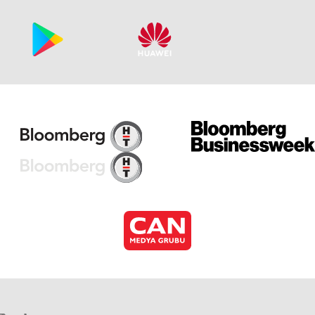
Öy
15
Öy
14