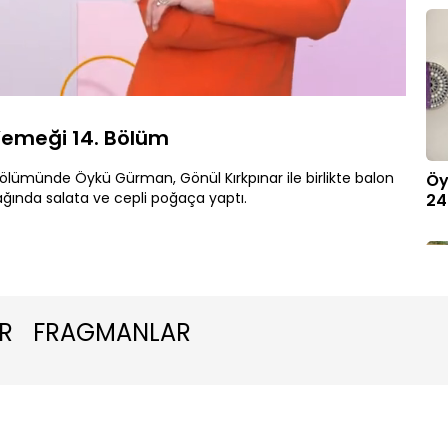
Oynatma
Hızı
emeği 14. Bölüm
lümünde Öykü Gürman, Gönül Kırkpınar ile birlikte balon
Öy
ağında salata ve cepli poğaça yaptı.
24
R
FRAGMANLAR
Öy
23