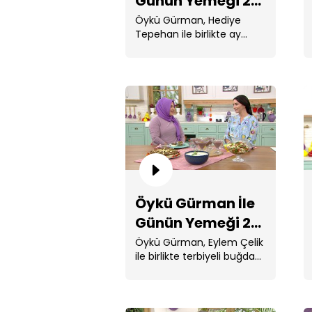
Günün Yemeği 25.
Bölüm
Öykü Gürman, Hediye
Tepehan ile birlikte ay
poğaça, havuçlu rulo
salata, gelin bohçası ve
simit börek yaptı. ...
Öykü Gürman İle
Günün Yemeği 21.
Bölüm
Öykü Gürman, Eylem Çelik
ile birlikte terbiyeli buğday
çorbası, kış salatası, duvaklı
...