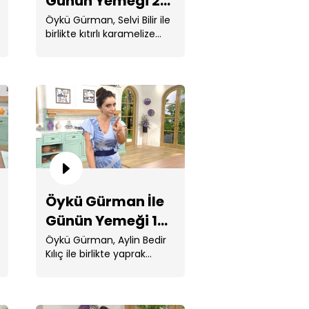
Günün Yemeği 22.
Bölüm
Öykü Gürman, Selvi Bilir ile
birlikte kıtırlı karamelize
soğan çorbası, milföy
çanağında et sote,
kerevizli tavuk . ...
kü Gürman İle Günün Yemeği
. Bölüm
Öykü Gürman İle
Günün Yemeği 18.
Bölüm
Öykü Gürman, Aylin Bedir
Kılıç ile birlikte yaprak
poğaça, vişne soslu iki
renkli ...
kü Gürman İle Günün Yemeği