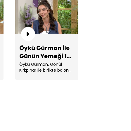
. Bölüm
Öykü Gürman İle
Günün Yemeği 14.
Bölüm
Öykü Gürman, Gönül
kü Gürman İle Günün Yemeği
Kırkpınar ile birlikte balon
. Bölüm
pişi, güllü mozaik pasta,
patates ...