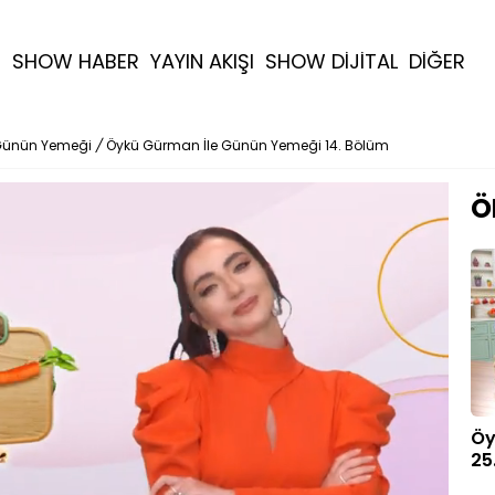
R
SHOW HABER
YAYIN AKIŞI
SHOW DİJİTAL
DİĞER
Günün Yemeği
/
Öykü Gürman İle Günün Yemeği 14. Bölüm
Ö
Öy
25