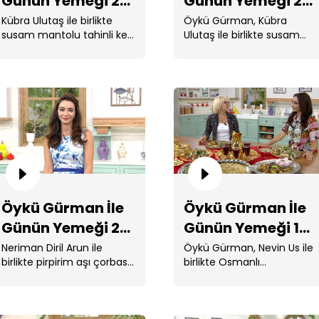
Günün Yemeği 24.
Günün Yemeği 23.
Bölüm
Bölüm
Kübra Ulutaş ile birlikte
Öykü Gürman, Kübra
susam mantolu tahinli kek,
Ulutaş ile birlikte susam
leopar poğaça, narlı yeşil
mantolu tahinli kek, leopar
mercimek ...
poğaça, narlı ...
Öy
20
Öykü Gürman İle
Öykü Gürman İle
Günün Yemeği 20.
Günün Yemeği 19.
Bölüm
Bölüm
Neriman Diril Arun ile
Öykü Gürman, Nevin Us ile
birlikte pirpirim aşı çorbası,
birlikte Osmanlı
batırık, ciğer taplaması,
Mutfağı'nın vazgeçilmez
sebzeli ...
lezzetlerinden
Süleymaniye çorbası,
Öy