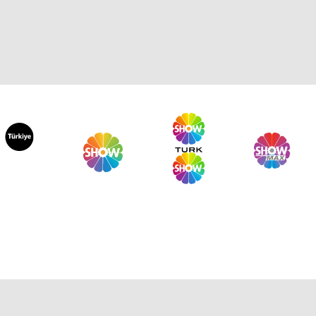
kü Gürman İle Günün Yemeği
. Bölüm
kü Gürman İle Günün Yemeği
. Bölüm