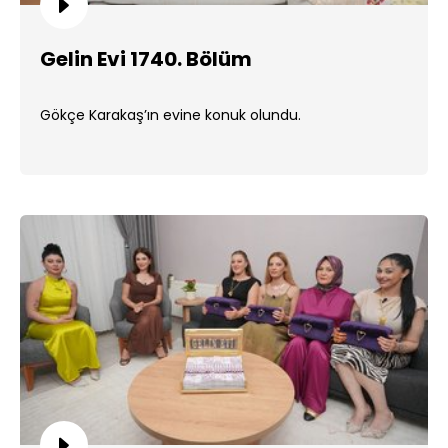
Gelin Evi 1740. Bölüm
Gökçe Karakaş’ın evine konuk olundu.