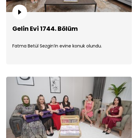
Gelin Evi 1744. Bölüm
Fatma Betül Sezgin’in evine konuk olundu.