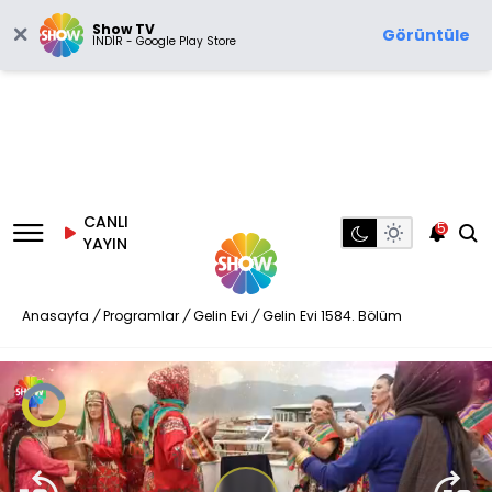
Show TV
Görüntüle
İNDİR - Google Play Store
CANLI
5
YAYIN
Anasayfa
/
Programlar
/
Gelin Evi
/
Gelin Evi 1584. Bölüm
Video
Oynatıcısı
yükleniyor.