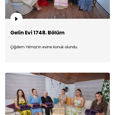
Gelin Evi 1748. Bölüm
Çiğdem Yılmaz’ın evine konuk olundu.