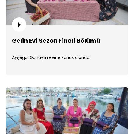
Gelin Evi Sezon Finali Bölümü
Ayşegül Günay’ın evine konuk olundu.