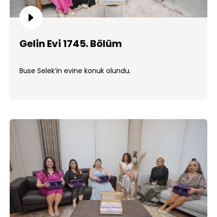
Gelin Evi 1745. Bölüm
Buse Selek’in evine konuk olundu.