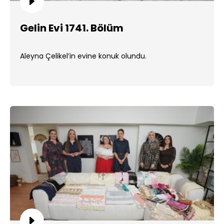
Gelin Evi 1741. Bölüm
Aleyna Çelikel’in evine konuk olundu.