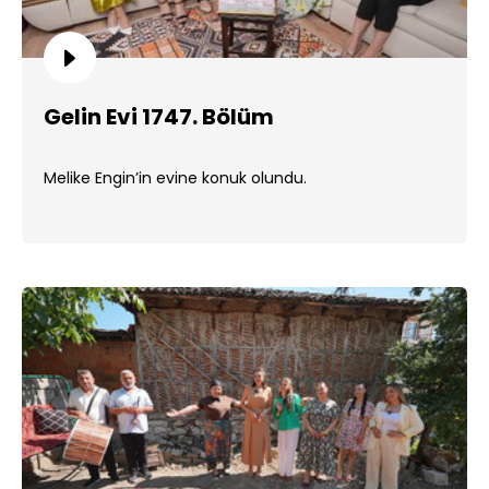
Gelin Evi 1747. Bölüm
Melike Engin’in evine konuk olundu.