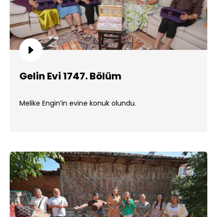
Gelin Evi 1747. Bölüm
Melike Engin’in evine konuk olundu.