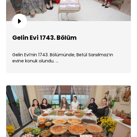
Gelin Evi 1743. Bölüm
Gelin Evi’nin 1743. Bölümünde; Betül Sarsılmaz’ın
evine konuk olundu. ...