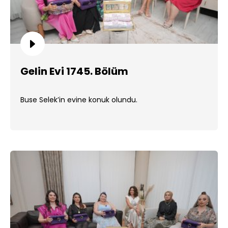
Gelin Evi 1745. Bölüm
Buse Selek’in evine konuk olundu.