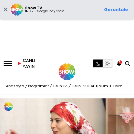
Show TV
Görüntüle
İNDİR - Google Play Store
CANLI
5
YAYIN
Anasayfa
/
Programlar
/
Gelin Evi
/
Gelin Evi 384. Bölüm 3. Kısım