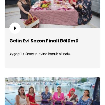
Gelin Evi Sezon Finali Bölümü
Ayşegül Günay’ın evine konuk olundu.