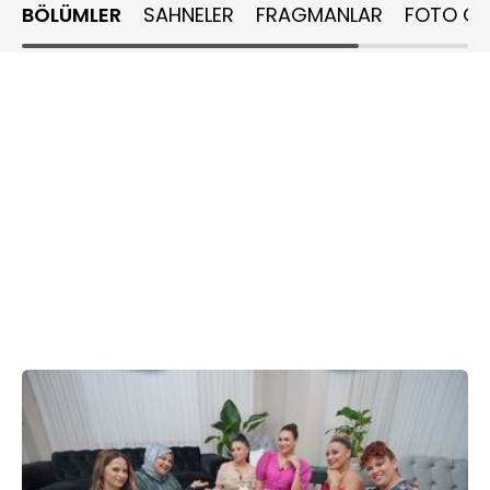
BÖLÜMLER
SAHNELER
FRAGMANLAR
FOTO GA