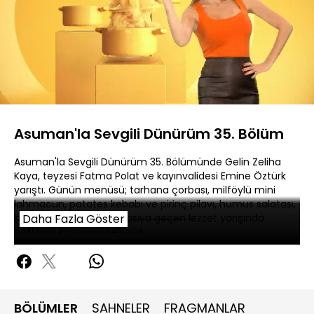
Yayın
Sesi
Oynatma
Aç
Hızı
Tipi
Asuman'la Sevgili Dünürüm 35. Bölüm
Asuman'la Sevgili Dünürüm 35. Bölümünde Gelin Zeliha
Kaya, teyzesi Fatma Polat ve kayınvalidesi Emine Öztürk
yarıştı. Günün menüsü; tarhana çorbası, milföylü mini
lahmacun, patates kebabı ve pirinç pilavı, humus salatası,
bisküvi pastası oldu. Kıyasıya geçen lezzet yarışında
Daha Fazla Göster
haftanın kazananı belli oldu.
BÖLÜMLER
SAHNELER
FRAGMANLAR