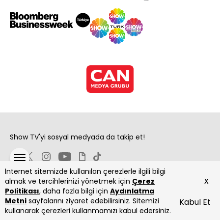
Show TV'yi sosyal medyada da takip et!
İnternet sitemizde kullanılan çerezlerle ilgili bilgi
x
almak ve tercihlerinizi yönetmek için
Çerez
Politikası
, daha fazla bilgi için
Aydınlatma
Metni
sayfalarını ziyaret edebilirsiniz. Sitemizi
Kabul Et
Copyright 2026 Show Televizyon Yayıncılık A.Ş.
kullanarak çerezleri kullanmamızı kabul edersiniz.
ANASAYFA
DİZİLER
CANLI
PROGRAMLAR
YAYIN AKIŞI