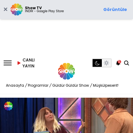
Show TV
Görüntüle
İNDİR - Google Play Store
CANLI
5
YAYIN
Anasayfa
/
Programlar
/
Güldür Güldür Show
/
Müşkülpesent!