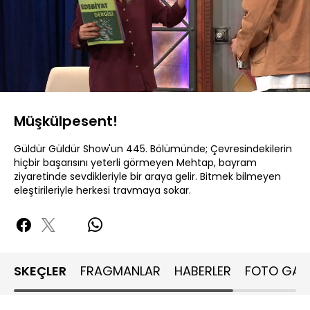
Yüklendi
:
3.88%
Sesi
Oynatma
480P
Aç
Hızı
Müşkülpesent!
Güldür Güldür Show'un 445. Bölümünde; Çevresindekilerin
hiçbir başarısını yeterli görmeyen Mehtap, bayram
ziyaretinde sevdikleriyle bir araya gelir. Bitmek bilmeyen
eleştirileriyle herkesi travmaya sokar.
SKEÇLER
FRAGMANLAR
HABERLER
FOTO GALE