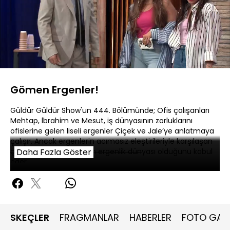
Yüklendi
:
3.29%
Sesi
Oynatma
480P
Aç
Hızı
Gömen Ergenler!
Güldür Güldür Show'un 444. Bölümünde; Ofis çalışanları
Mehtap, İbrahim ve Mesut, iş dünyasının zorluklarını
ofislerine gelen liseli ergenler Çiçek ve Jale’ye anlatmaya
çalışır. Ancak ergenlerin acımasız eleştirileriyle karşılaşan
çalışanlar, asıl zor olanın ergenlik dünyası olduğunu kabul
Daha Fazla Göster
eder.
SKEÇLER
FRAGMANLAR
HABERLER
FOTO GALE