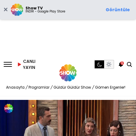
Show TV
Görüntüle
İNDİR - Google Play Store
CANLI
9
YAYIN
Anasayfa
/
Programlar
/
Güldür Güldür Show
/
Gömen Ergenler!