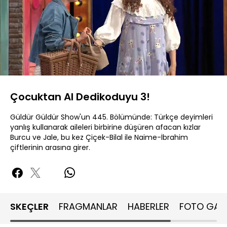
Yüklendi
:
2.91%
Sesi
Oynatma
480P
Aç
Hızı
Çocuktan Al Dedikoduyu 3!
Güldür Güldür Show'un 445. Bölümünde: Türkçe deyimleri
yanlış kullanarak aileleri birbirine düşüren afacan kızlar
Burcu ve Jale, bu kez Çiçek-Bilal ile Naime-İbrahim
çiftlerinin arasına girer.
SKEÇLER
FRAGMANLAR
HABERLER
FOTO GALE