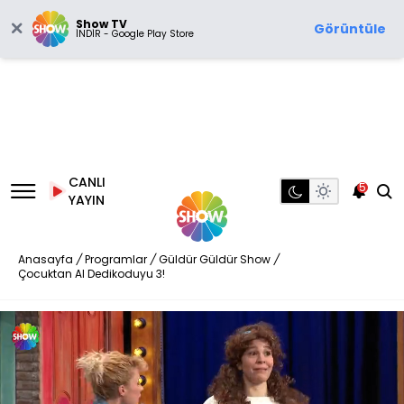
Show TV
Görüntüle
İNDİR - Google Play Store
CANLI
5
YAYIN
Anasayfa
/
Programlar
/
Güldür Güldür Show
/
Çocuktan Al Dedikoduyu 3!