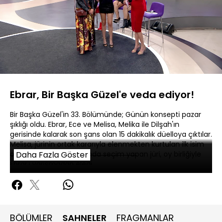
Yüklendi
:
6.64%
Sesi
Oynatma
480P
Aç
Hızı
Ebrar, Bir Başka Güzel'e veda ediyor!
Bir Başka Güzel'in 33. Bölümünde; Günün konsepti pazar
şıklığı oldu. Ebrar, Ece ve Melisa, Melika ile Dilşah'ın
gerisinde kalarak son şans olan 15 dakikalık düelloya çıktılar.
Melisa, jürinin ortak kararıyla elenmekten kurtulan ilk isim
oldu. Ece ile Ebrar arasında seçim yapan jüri, oy birliğiyle
Daha Fazla Göster
Ebrar'ı yarışmadan eledi.
BÖLÜMLER
SAHNELER
FRAGMANLAR