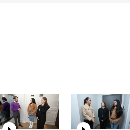
Ai
Şi
bu