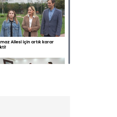
kmaz Ailesi için artık karar
kti!
pozito nakit para dışında çek
arak da verilebilir mi?