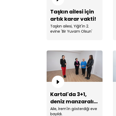
Taşkın ailesi için
artık karar vakti!
Taşkın ailesi, Yiğit'in 2.
evine 'Bir Yuvam Olsun'
dedi.
Kartal'da 3+1,
deniz manzaralı
daireyi
Aile, İrem'in gösterdiği eve
bayıldı.