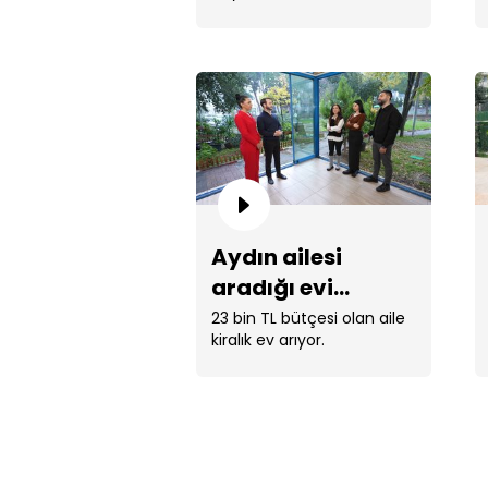
beğenecekler mi?
Aydın ailesi
aradığı evi
bulabilecek mi?
23 bin TL bütçesi olan aile
kiralık ev arıyor.