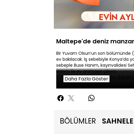
Yüklendi
:
4.85%
Sessiz
Maltepe'de deniz manzaral
Bir Yuvam Olsun’un son bölümünde (2
ev bakılacak. İş sebebiyle Konya’da ya
sebeple Buse Hanım, kayınvalidesi S
Hanım ile ev aramaya çıkıyor.
Çift, Maltepe’de 3+1 ev arıyor. Bakalı
Daha Fazla Göster
olan o evi bulabilecek mi?
BÖLÜMLER
SAHNELE