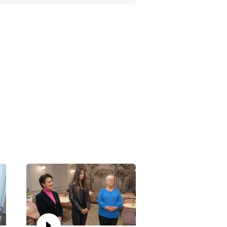
leyi cezbeden ev!
şman ailesi aradığı evi
labilecek mi?