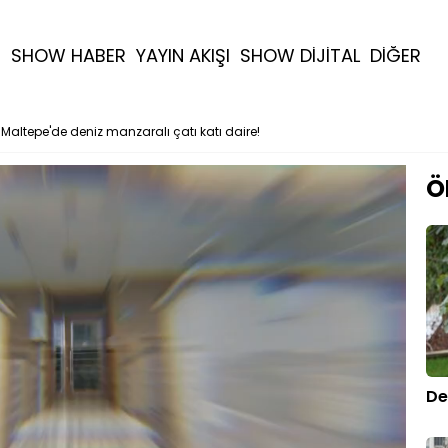
R
SHOW HABER
YAYIN AKIŞI
SHOW DİJİTAL
DİĞER
Maltepe'de deniz manzaralı çatı katı daire!
Ö
De