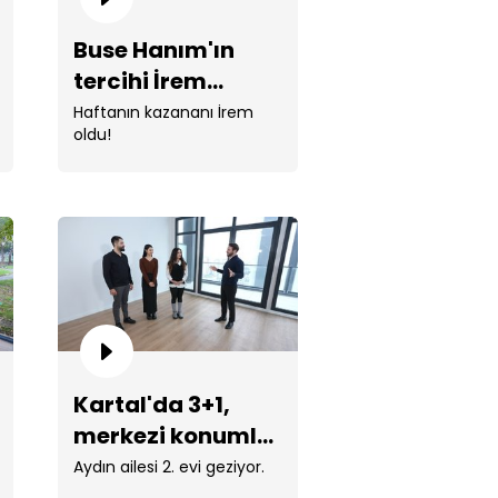
Buse Hanım'ın
tercihi İrem
Cengiz'in ikinci
Haftanın kazananı İrem
oldu!
evi oldu!
hçelievler'de 3+1, geniş ve
dınlık daire!
Kartal'da 3+1,
merkezi konumlu
rginliğe İrem'den müdahele!
daire!
Aydın ailesi 2. evi geziyor.