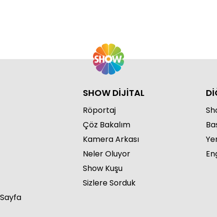
SHOW DİJİTAL
Dİ
Röportaj
Sho
Çöz Bakalım
Ba
Kamera Arkası
Ye
Neler Oluyor
Eng
Show Kuşu
Sizlere Sorduk
 Sayfa