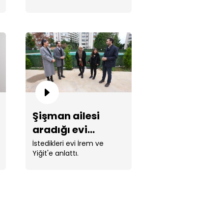
lmaz ailesi için artık karar
kti!
Şişman ailesi
aradığı evi
bulabilecek mi?
İstedikleri evi İrem ve
Yiğit'e anlattı.