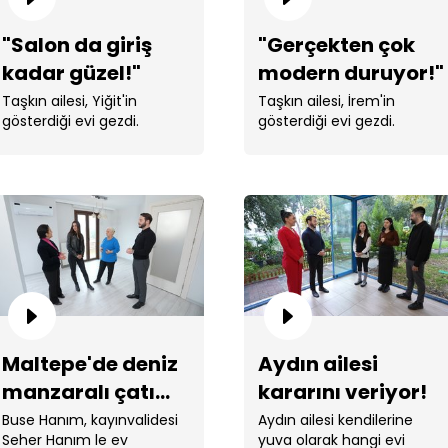
"Salon da giriş
"Gerçekten çok
kadar güzel!"
modern duruyor!"
Taşkın ailesi, Yiğit'in
Taşkın ailesi, İrem'in
gösterdiği evi gezdi.
gösterdiği evi gezdi.
Ba
ay
Maltepe'de deniz
Aydın ailesi
manzaralı çatı
kararını veriyor!
Ge
katı daire!
Buse Hanım, kayınvalidesi
Aydın ailesi kendilerine
Seher Hanım le ev
yuva olarak hangi evi