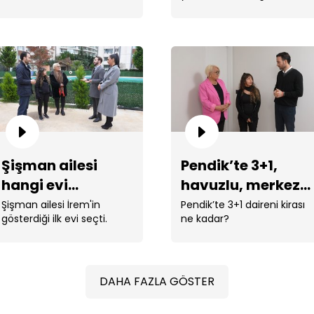
aramaya çıkıyor.
seçecek?
So
va
Şişman ailesi
Pendik’te 3+1,
hangi evi
havuzlu, merkezi
seçecek?
konumlu daire!
Şişman ailesi İrem'in
Pendik’te 3+1 daireni kirası
gösterdiği ilk evi seçti.
ne kadar?
DAHA FAZLA GÖSTER