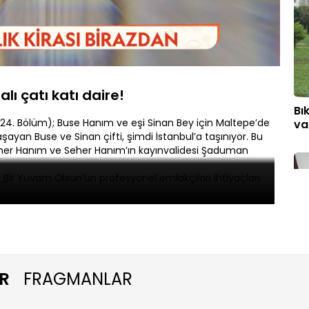
Oynatma
Hızı
ı çatı katı daire!
Bı
4. Bölüm); Buse Hanım ve eşi Sinan Bey için Maltepe’de
va
şayan Buse ve Sinan çifti, şimdi İstanbul’a taşınıyor. Bu
eher Hanım ve Seher Hanım’ın kayınvalidesi Şaduman
m Bir Yuvam Olsun’un profesyonel emlakçıları ihtiyaçları
De
R
FRAGMANLAR
ol