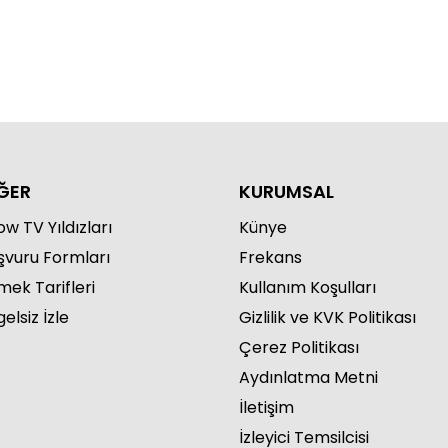
ĞER
KURUMSAL
w TV Yıldızları
Künye
şvuru Formları
Frekans
mek Tarifleri
Kullanım Koşulları
elsiz İzle
Gizlilik ve KVK Politikası
Çerez Politikası
Aydınlatma Metni
İletişim
İzleyici Temsilcisi