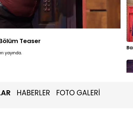
Yüklendi
:
100.00%
Oynatma
Hızı
 Bölüm Teaser
Ba
rı yayında.
LAR
HABERLER
FOTO GALERİ
Se