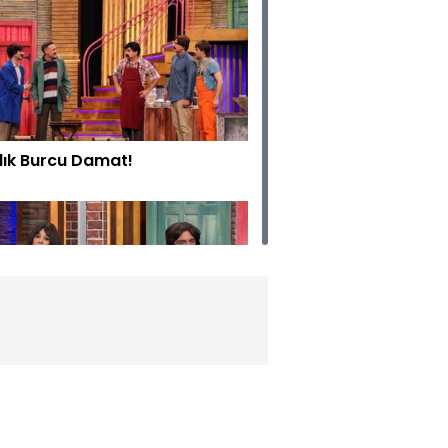
lık Burcu Damat!
rt Koca 2!