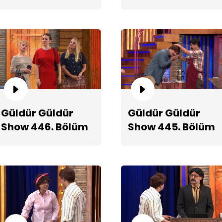
2. Teaserı
Teaserı
Er
Güldür Güldür
Güldür Güldür
Show 446. Bölüm
Show 445. Bölüm
Teaserı
Fragmanı
Ta