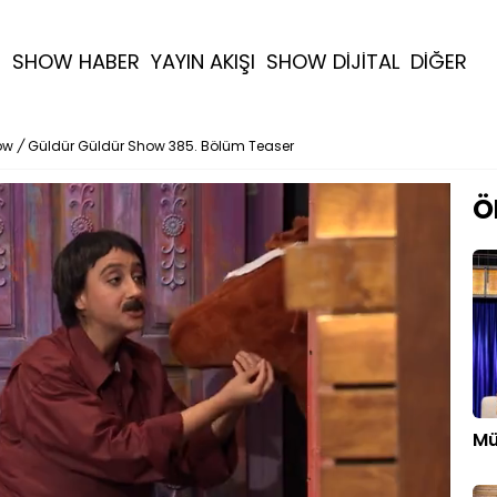
R
SHOW HABER
YAYIN AKIŞI
SHOW DİJİTAL
DİĞER
ow
/
Güldür Güldür Show 385. Bölüm Teaser
Ö
Mü