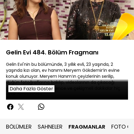
Yüklendi
:
100.00%
Sesi
Oynatma
360P
Aç
Hızı
Gelin Evi 484. Bölüm Fragmanı
Gelin Evi'nin bu bölümünde, 3 yıllık evli, 23 yaşında, 2
yaşında kızı olan, ev hanımı Meryem Gökdemir’in evine
konuk olunuyor. Meryem Hanım’ın çeyizlerinin serilip,
düğün fotoğraflarına bakılıp, videolarının da çıkacağı
programda rekabet, eğlence ve çekişmeli dakikalar hiç
Daha Fazla Göster
eksik olmayacak!
BÖLÜMLER
SAHNELER
FRAGMANLAR
FOTO GA