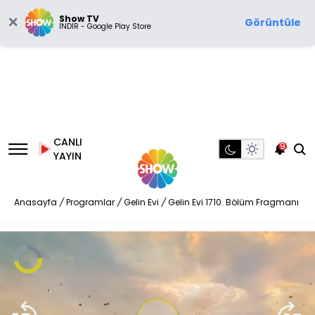
Show TV
Görüntüle
İNDİR - Google Play Store
CANLI
9
YAYIN
Anasayfa
/
Programlar
/
Gelin Evi
/
Gelin Evi 1710. Bölüm Fragmanı