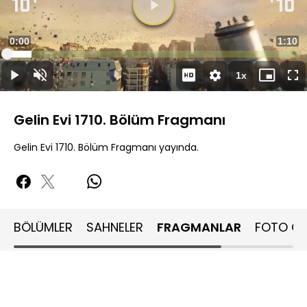
Süre
0:00
Topla
1:10
Yüklendi
:
8.45%
Süre
1x
Duraklat
Sesi
Oynatma
Mini
Ta
Aç
Hızı
oynatıcı
Ek
Gelin Evi 1710. Bölüm Fragmanı
Gelin Evi 1710. Bölüm Fragmanı yayında.
BÖLÜMLER
SAHNELER
FRAGMANLAR
FOTO GA