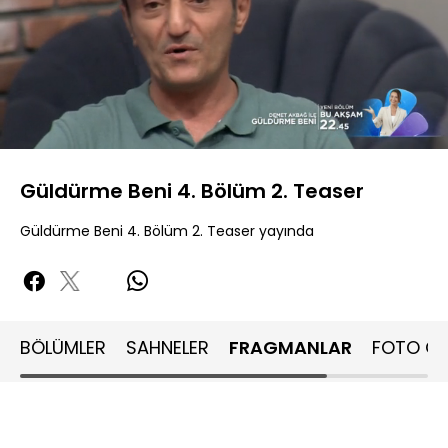
Yüklendi
:
100.00%
Sesi
Oynatma
Aç
Hızı
Güldürme Beni 4. Bölüm 2. Teaser
Güldürme Beni 4. Bölüm 2. Teaser yayında
BÖLÜMLER
SAHNELER
FRAGMANLAR
FOTO GA