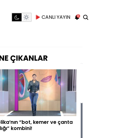
8
CANLI YAYIN
NE ÇIKANLAR
lika’nın “bot, kemer ve çanta
klığı” kombini!