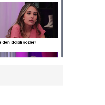
e’den iddialı sözler!
na sarılmamı bile hak
meyen bir insan!”