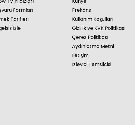
w TV Yıldızları
Künye
şvuru Formları
Frekans
mek Tarifleri
Kullanım Koşulları
elsiz İzle
Gizlilik ve KVK Politikası
Çerez Politikası
Aydınlatma Metni
İletişim
İzleyici Temsilcisi