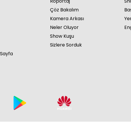
Röportaj
Sho
Çöz Bakalım
Ba
Kamera Arkası
Ye
Neler Oluyor
Eng
Show Kuşu
Sizlere Sorduk
 Sayfa