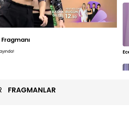
endi
:
2%
Oynatma
Hızı
m Fragmanı
ayında!
Ec
R
FRAGMANLAR
“O
et