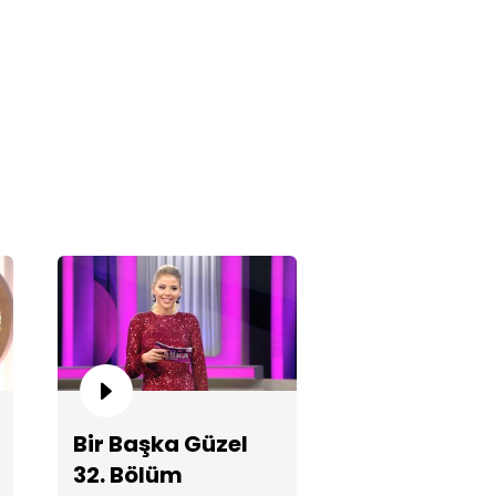
lisa'nın "bot, kemer ve çanta
klığı" kombini!
Bir Başka Güzel
lşah Ebrar’ın elenmesini
32. Bölüm
layla kutluyor!