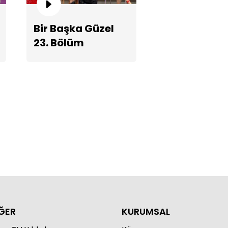
Bir Başka Güzel
23. Bölüm
Fragmanı
lşah'ın kırmızı beyaz şıklığı
mbini!
ĞER
KURUMSAL