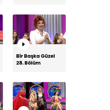
Fragmanı
lşah'ın "bot, kemer ve çanta
klığı" kombini!
Bir Başka Güzel
28. Bölüm
Fragmanı
zeller'e şampiyonluk için bir
ns daha!