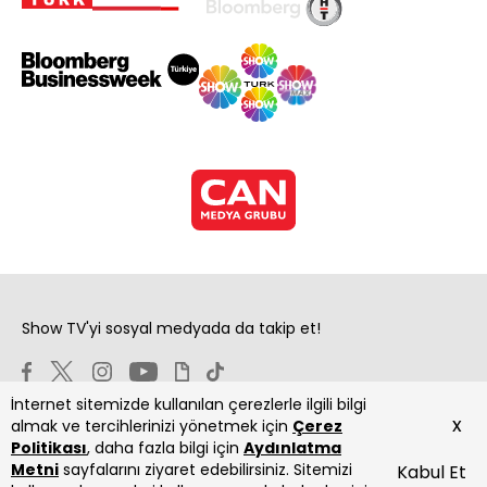
Show TV'yi sosyal medyada da takip et!
İnternet sitemizde kullanılan çerezlerle ilgili bilgi
x
almak ve tercihlerinizi yönetmek için
Çerez
Politikası
, daha fazla bilgi için
Aydınlatma
Metni
sayfalarını ziyaret edebilirsiniz. Sitemizi
Kabul Et
Copyright 2026 Show Televizyon Yayıncılık A.Ş.