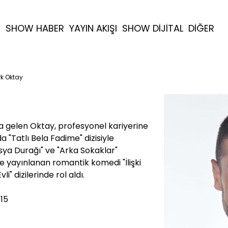
R
SHOW HABER
YAYIN AKIŞI
SHOW DİJİTAL
DİĞER
rk Oktay
 gelen Oktay, profesyonel kariyerine
 "Tatlı Bela Fadime" dizisiyle
sya Durağı" ve "Arka Sokaklar"
de yayınlanan romantik komedi "İlişki
li" dizilerinde rol aldı.
015