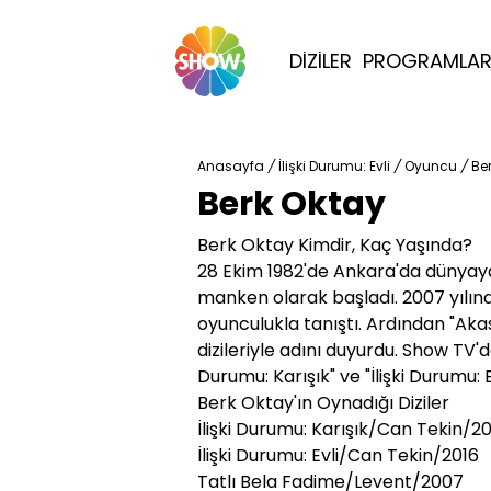
DİZİLER
PROGRAMLA
Anasayfa
/
İlişki Durumu: Evli
/
Oyuncu
/
Be
Berk Oktay
Berk Oktay Kimdir, Kaç Yaşında?
28 Ekim 1982'de Ankara'da dünyaya
manken olarak başladı. 2007 yılında
oyunculukla tanıştı. Ardından "Aka
dizileriyle adını duyurdu. Show TV'
Durumu: Karışık" ve "İlişki Durumu: Ev
Berk Oktay'ın Oynadığı Diziler
İlişki Durumu: Karışık/Can Tekin/2
İlişki Durumu: Evli/Can Tekin/2016
Tatlı Bela Fadime/Levent/2007