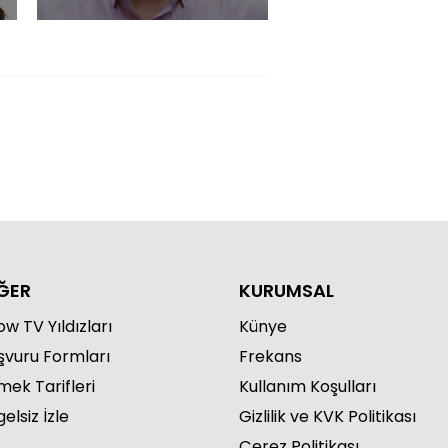
ĞER
KURUMSAL
w TV Yıldızları
Künye
şvuru Formları
Frekans
mek Tarifleri
Kullanım Koşulları
elsiz İzle
Gizlilik ve KVK Politikası
Çerez Politikası