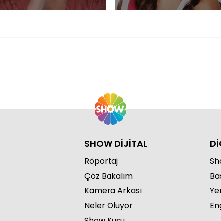
SHOW DİJİTAL
Dİ
Röportaj
Sho
Çöz Bakalım
Ba
Kamera Arkası
Ye
Neler Oluyor
Eng
Show Kuşu