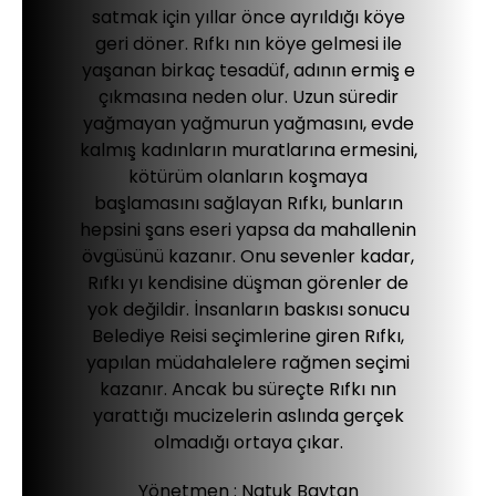
satmak için yıllar önce ayrıldığı köye
geri döner. Rıfkı nın köye gelmesi ile
yaşanan birkaç tesadüf, adının ermiş e
çıkmasına neden olur. Uzun süredir
yağmayan yağmurun yağmasını, evde
kalmış kadınların muratlarına ermesini,
kötürüm olanların koşmaya
başlamasını sağlayan Rıfkı, bunların
hepsini şans eseri yapsa da mahallenin
övgüsünü kazanır. Onu sevenler kadar,
Rıfkı yı kendisine düşman görenler de
yok değildir. İnsanların baskısı sonucu
Belediye Reisi seçimlerine giren Rıfkı,
yapılan müdahalelere rağmen seçimi
kazanır. Ancak bu süreçte Rıfkı nın
yarattığı mucizelerin aslında gerçek
olmadığı ortaya çıkar.
Yönetmen :
Natuk Baytan