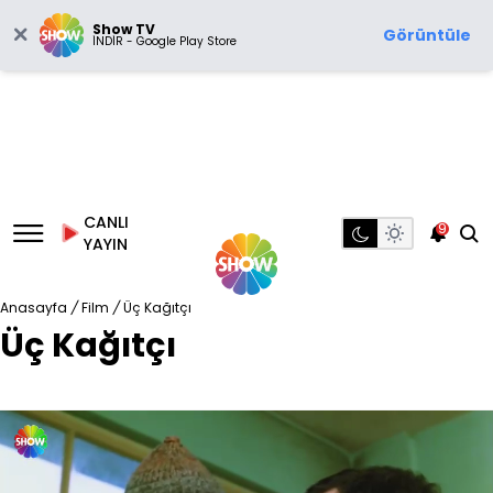
Show TV
Görüntüle
İNDİR - Google Play Store
CANLI
9
YAYIN
Anasayfa
/
Film
/
Üç Kağıtçı
Üç Kağıtçı