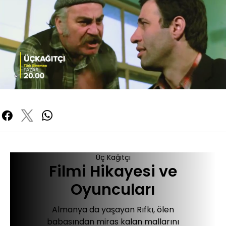
Yüklendi
:
69.82%
Sesi
Oynatma
480P
Aç
Hızı
Üç Kağıtçı
Filmi Hikayesi ve
Oyuncuları
Almanya da yaşayan Rıfkı, ölen
babasından miras kalan mallarını