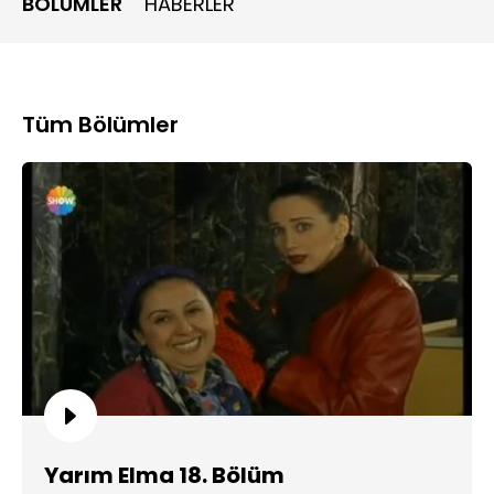
BÖLÜMLER
HABERLER
Aradan bir süre geçtikten sonra Yonca Kuzey'le, Gonca da
Zeynel Abidin ile evlenir. Artık bekar değildirler; Yarım
Elma'da kahkaha dörtlünün komik hikayeleri ile devam
eder.
Tüm Bölümler
Yarım Elma 18. Bölüm