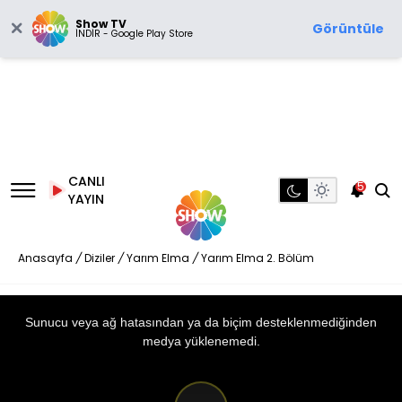
Show TV
Görüntüle
İNDİR - Google Play Store
CANLI
5
YAYIN
Anasayfa
/
Diziler
/
Yarım Elma
/
Yarım Elma 2. Bölüm
This
is
a
Sunucu veya ağ hatasından ya da biçim desteklenmediğinden
modal
window.
medya yüklenemedi.