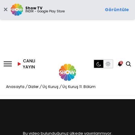
Show TV
Görüntüle
İNDİR - Google Play Store
CANLI
8
YAYIN
Anasayfa
/
Diziler
/
Üç Kuruş
/
Üç Kuruş 11. Bölüm
Bu video bulunduğunuz ülkede yayınlanmıyor.