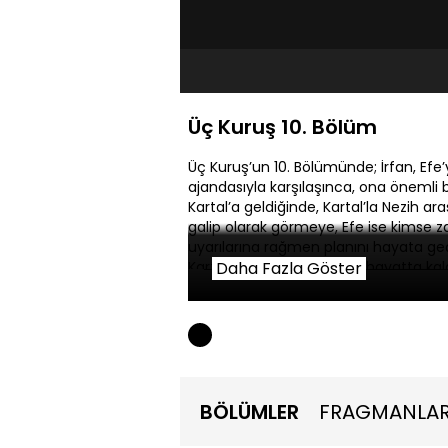
Üç Kuruş 10. Bölüm
Üç Kuruş’un 10. Bölümünde; İrfan, Efe’y
ajandasıyla karşılaşınca, ona önemli bi
Kartal’a geldiğinde, Kartal’la Nezih a
galip olarak görmeye, Efe ise kimse za
uyarılarına rağmen planını hayata geçi
Kartal, Nezih’le savaşında hayatta ka
Daha Fazla Göster
anlar. İrfan ise hiç kimsenin bekleme
BÖLÜMLER
FRAGMANLA