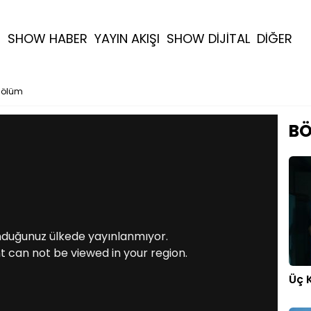
R
SHOW HABER
YAYIN AKIŞI
SHOW DİJİTAL
DİĞER
 Bölüm
BÖ
nduğunuz ülkede yayınlanmıyor.
t can not be viewed in your region.
Üç 