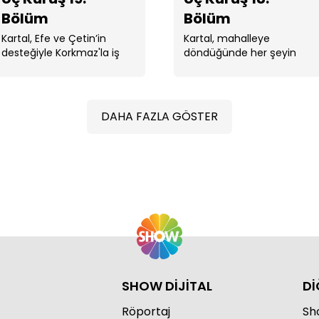
Bölüm
Bölüm
Kartal, Efe ve Çetin’in
Kartal, mahalleye
desteğiyle Korkmaz'la iş
döndüğünde her şeyin
birliği yapan Şahin’den
değişmiş olduğunu görür
intikamını almaya
ve sarsılır.
Üç 
çalışacaktır. ...
DAHA FAZLA GÖSTER
Üç 
SHOW DİJİTAL
Dİ
Röportaj
Sho