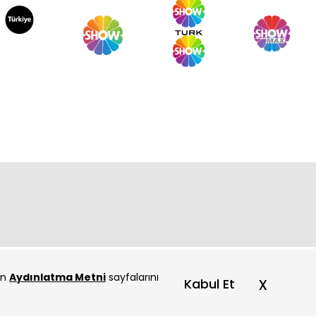
Kuruş 17. Bölüm
Kuruş 16. Bölüm
çin
Aydınlatma Metni
sayfalarını
x
Kabul Et