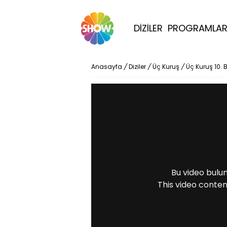
DİZİLER
PROGRAMLA
Anasayfa
/
Diziler
/
Üç Kuruş
/
Üç Kuruş 10.
Bu video bulu
This video conten