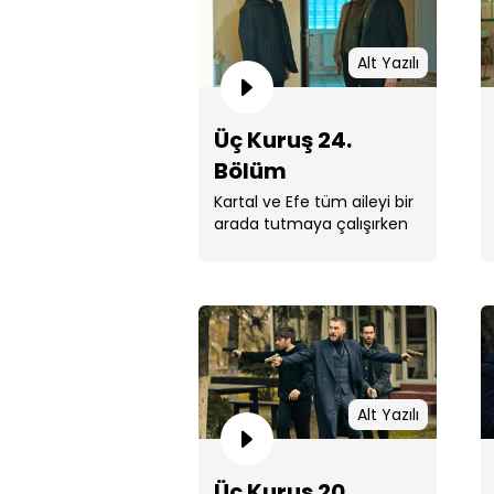
Alt Yazılı
Üç Kuruş 24.
Bölüm
Kartal ve Efe tüm aileyi bir
arada tutmaya çalışırken
beklemedikleri bir
hamleyle karşılaşırlar. ...
Alt Yazılı
Üç Kuruş 20.