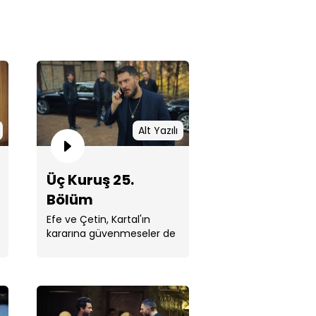
Kuruş 25. Bölüm
Alt Yazılı
Üç Kuruş 25.
Bölüm
Efe ve Çetin, Kartal'ın
kararına güvenmeseler de
Ateş için kenetlenecekler.
Kuruş 24. Bölüm