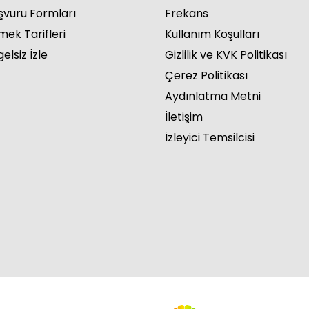
şvuru Formları
Frekans
mek Tarifleri
Kullanım Koşulları
elsiz İzle
Gizlilik ve KVK Politikası
Çerez Politikası
Kuruş 19. Bölüm
Aydınlatma Metni
İletişim
İzleyici Temsilcisi
Kuruş 18. Bölüm