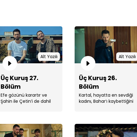
Üç 
Alt Yazılı
Alt Yazılı
Üç Kuruş 27.
Üç Kuruş 26.
Bölüm
Bölüm
Efe gözünü karartır ve
Kartal, hayatta en sevdiği
Şahin ile Çetin’i de dahil
kadını, Bahar’ı kaybettiğini
ederek son perdeyi açar...
kabullenmez.
Üç 