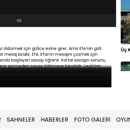
US
i öldürmek için gizlice evine girer. Ama Efe’nin gizli
Üç 
r mesaj bırakır. Efe, İrfan’ın mesajını çözmek için
rasında başlayan savaşı öğrenir. Kartal savaşın sonunu
rar görmeden savaşı bitirmeye kararlıdır. Leyla’nın
ren Efe, kendisini büyük bir değişimin eşiğinde bulur.
labilmek için zekası kadar Bahar’a ihtiyacı olduğunu
diği bir manevrayla yeni oyununun ilk hamlesini yapar.
Üç 
R
SAHNELER
HABERLER
FOTO GALERİ
OYU