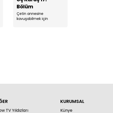
Bölüm
Çetin annesine
kavuşabilmek için
Baybars’tan gelen teklife
evet dediğinde av ve
Kuruş 21. Bölüm
avcılar yer değiştirir. ...
Kuruş 20. Bölüm
ĞER
KURUMSAL
w TV Yıldızları
Künye