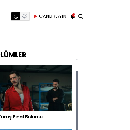
5
CANLI YAYIN
LÜMLER
Kuruş Final Bölümü