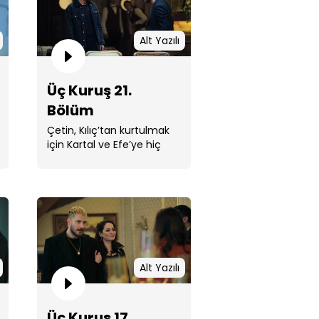
Alt Yazılı
Üç Kuruş 21.
Kuruş 23. Bölüm
Bölüm
Çetin, Kılıç’tan kurtulmak
için Kartal ve Efe’ye hiç
beklemedikleri bir teklifte
bulunur.
Kuruş 22. Bölüm
Alt Yazılı
Üç Kuruş 17.