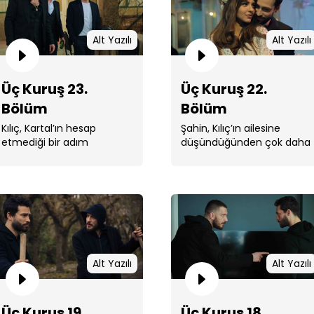
Alt Yazılı
Alt Yazılı
Üç Kuruş 23.
Üç Kuruş 22.
Üç 
Bölüm
Bölüm
Kılıç, Kartal’ın hesap
Şahin, Kılıç’ın ailesine
etmediği bir adım
düşündüğünden çok daha
atacaktır.
büyük bir zarar verdiğini
öğrenir.
Üç 
Alt Yazılı
Alt Yazılı
Üç Kuruş 19.
Üç Kuruş 18.