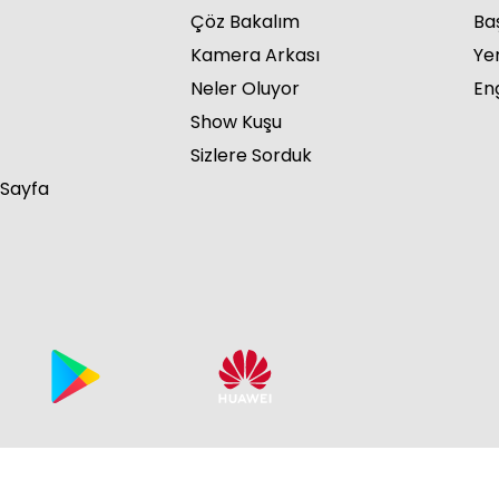
Çöz Bakalım
Ba
Kamera Arkası
Ye
Neler Oluyor
Eng
Show Kuşu
Üç 
Sizlere Sorduk
 Sayfa
Üç 