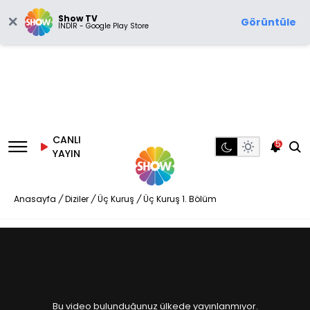
Show TV
Görüntüle
İNDİR - Google Play Store
CANLI
5
YAYIN
Anasayfa
/
Diziler
/
Üç Kuruş
/
Üç Kuruş 1. Bölüm
Bu video bulunduğunuz ülkede yayınlanmıyor.