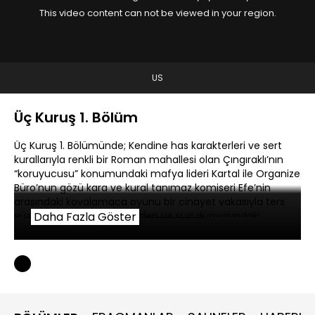
This video content can not be viewed in your region.
US
Üç Kuruş 1. Bölüm
Üç Kuruş 1. Bölümünde; Kendine has karakterleri ve sert
kurallarıyla renkli bir Roman mahallesi olan Çıngıraklı’nın
“koruyucusu” konumundaki mafya lideri Kartal ile Organize
Büro’nun gözü kara ve kural tanımaz komiseri Efe’nin
arasındaki kovalamaca oyunu bir cinayet vakasıyla ters
yüz olur. Emniyet güçlerinden ve suç dünyasındaki
Daha Fazla Göster
rakiplerinden aynı anda kaçmaya çalışan Kartal’ın yolu
katille kesişir.