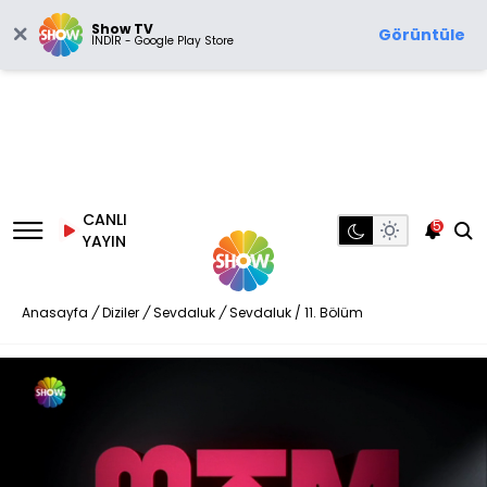
Show TV
Görüntüle
İNDİR - Google Play Store
CANLI
5
YAYIN
Anasayfa
/
Diziler
/
Sevdaluk
/
Sevdaluk / 11. Bölüm