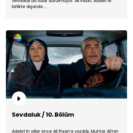
Sevdaluk’da sular durulmuyor. Ali İhsan, Adalet’le
birlikte dışarıda ...
Sevdaluk / 10. Bölüm
Adelet’in yıllar önce Ali İhsan’a yazdığı, Muhtar Ali’nin