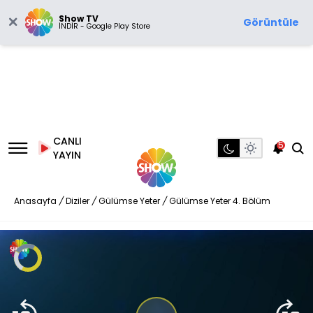
Show TV
Görüntüle
İNDİR - Google Play Store
CANLI
5
YAYIN
Anasayfa
/
Diziler
/
Gülümse Yeter
/
Gülümse Yeter 4. Bölüm
Video
Oynatıcısı
yükleniyor.