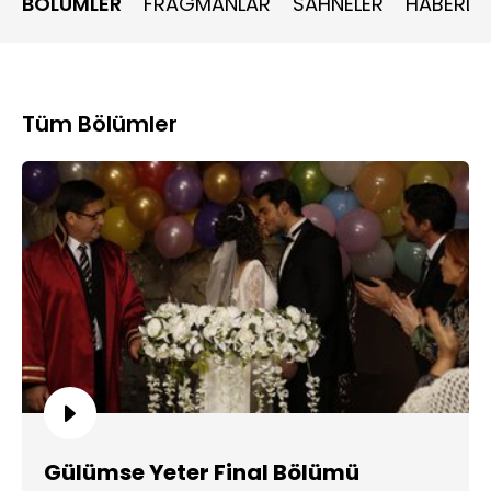
BÖLÜMLER
FRAGMANLAR
SAHNELER
HABERLE
devam eder. Mesajlara kendini kaptıran Yasemin, Sarp’a
olan hisleriyle de yüzleşir. Fakat bu yalan da çok uzun süre
gizli kalmayacaktır.
Tüm Bölümler
Gülümse Yeter Final Bölümü