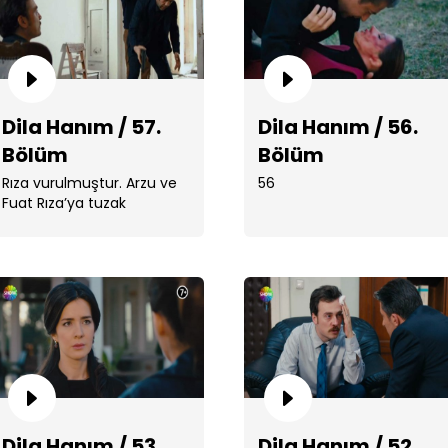
Dila Hanım / 57.
Dila Hanım / 56.
Dil
Bölüm
Bölüm
Rıza vurulmuştur. Arzu ve
56
Fuat Rıza’ya tuzak
hazırlamışlardır.Rıza
vurulduğu yerde ...
Dil
Dila Hanım / 53.
Dila Hanım / 52.