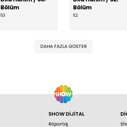
Bölüm
Bölüm
53
52
Dil
DAHA FAZLA GÖSTER
Dil
SHOW DİJİTAL
Dİ
Röportaj
Sho