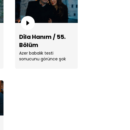
Dila Hanım / 55.
a Hanım / 57. Bölüm
Bölüm
Azer babalık testi
sonucunu görünce şok
geçirir ve inanmak
istemez. ...
a Hanım / 55. Bölüm