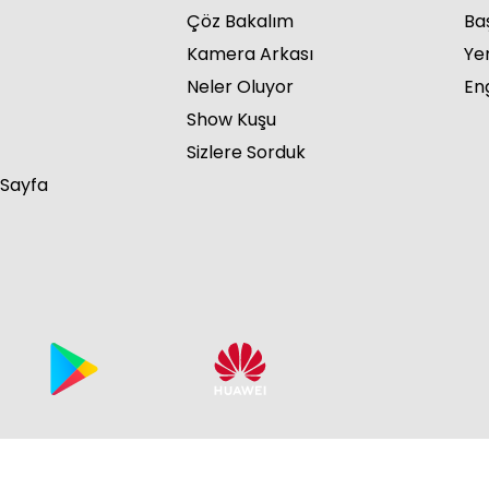
Çöz Bakalım
Ba
Kamera Arkası
Ye
Neler Oluyor
Eng
Show Kuşu
Dil
Sizlere Sorduk
 Sayfa
Dil