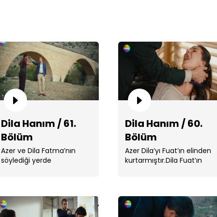
Dil
Dila Hanım / 61.
Dila Hanım / 60.
Bölüm
Bölüm
Azer ve Dila Fatma’nın
Azer Dila’yı Fuat’ın elinden
söylediği yerde
kurtarmıştır.Dila Fuat’ın
buluşmuşlardır. Azer
kendisine ...
Fatma’nın ...
Dil