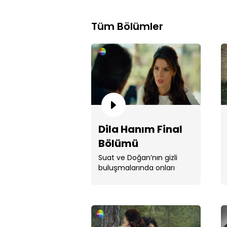
Tüm Bölümler
Dila Hanım Final
Bölümü
Suat ve Doğan’nın gizli
buluşmalarında onları
tekip eden Azer’in
adamıdır.Azer Fatma’ya
zarar . ...