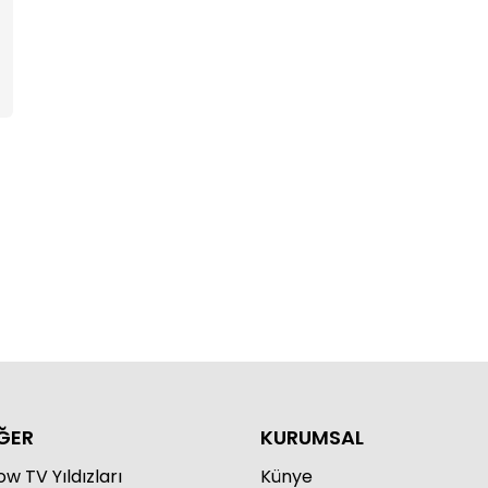
a Hanım / 54. Bölüm
a Hanım / 53. Bölüm
ĞER
KURUMSAL
w TV Yıldızları
Künye