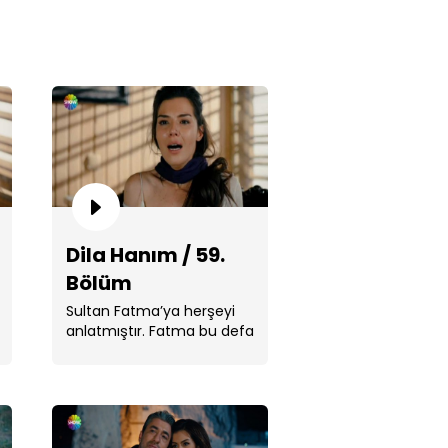
a Hanım / 59. Bölüm
Dila Hanım / 59.
Bölüm
Sultan Fatma’ya herşeyi
anlatmıştır. Fatma bu defa
Azer’e inanmak ister ama
Azer Sultan’ın . ...
a Hanım / 58. Bölüm