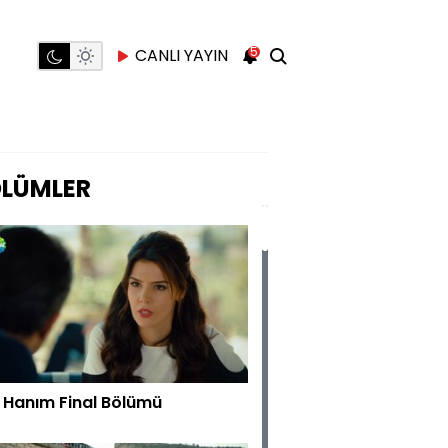
5
CANLI YAYIN
LÜMLER
a Hanım Final Bölümü