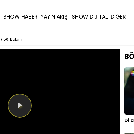
R
SHOW HABER
YAYIN AKIŞI
SHOW DİJİTAL
DİĞER
 / 56. Bölüm
BÖ
Videoyu
Dil
Oynat