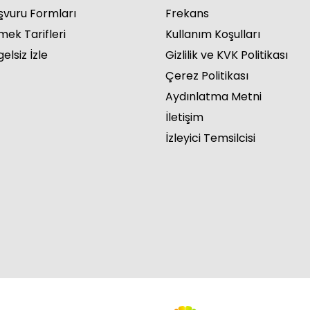
şvuru Formları
Frekans
mek Tarifleri
Kullanım Koşulları
elsiz İzle
Gizlilik ve KVK Politikası
Çerez Politikası
a Hanım / 52. Bölüm
Aydınlatma Metni
İletişim
İzleyici Temsilcisi
a Hanım / 51. Bölüm