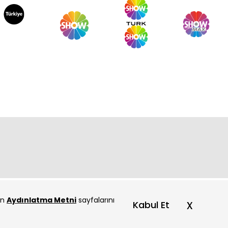
a Hanım / 50. Bölüm
a Hanım / 49. Bölüm
çin
Aydınlatma Metni
sayfalarını
x
Kabul Et