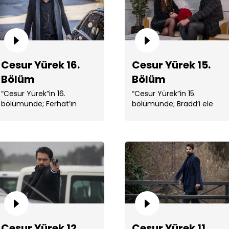
Cesur Yürek 16.
Cesur Yürek 15.
Ces
Bölüm
Bölüm
“Cesur Yürek”in 16.
“Cesur Yürek”in 15.
bölümünde; Ferhat’ın
bölümünde; Bradd’i ele
kurduğu oyunu bozan
geçiren Ömer, ona . ...
Ömer’i büyük bir sürpriz
beklemektedir. ...
Ces
Cesur Yürek 12.
Cesur Yürek 11.