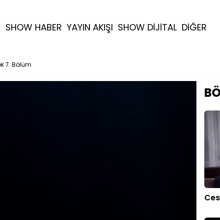
R
SHOW HABER
YAYIN AKIŞI
SHOW DİJİTAL
DİĞER
ek 7. Bölüm
BÖ
Ces