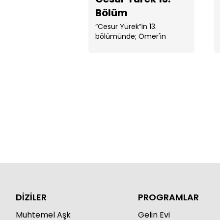
Bölüm
“Cesur Yürek”in 13.
bölümünde; Ömer'in
Hüsrev’e tepkisi karşısında
Bradd Ömer’i ...
DİZİLER
PROGRAMLAR
Muhtemel Aşk
Gelin Evi