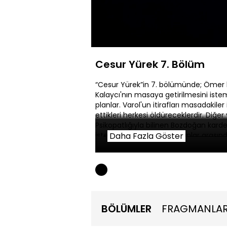
Yüklendi
:
0.44%
Sessiz
Cesur Yürek 7. Bölüm
“Cesur Yürek”in 7. bölümünde; Ömer k
Kalaycı'nın masaya getirilmesini ist
planlar. Varol'un itirafları masadakiler
ettikleri herkesi öldüreceklerdir. Diğe
Psikopatlığıyla bilinen Bozdoğan kard
isterler. Ömer ve Bozdoğanlar arasın
Daha Fazla Göster
Harbi'nin aracılığıyla bir araya gele
olacak bir savaşın fitilini yakacaklardır
BÖLÜMLER
FRAGMANLA