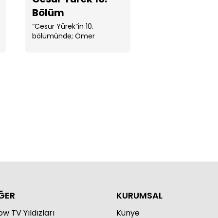
Bölüm
“Cesur Yürek”in 10.
bölümünde; Ömer
Ferhat'ın Didem ve Ali'yi
kaçırmasıyla harekete
ur Yürek 14. Bölüm
geçer. ...
ur Yürek 13. Bölüm
ĞER
KURUMSAL
w TV Yıldızları
Künye