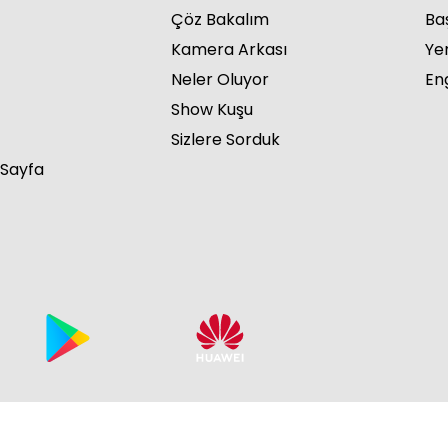
Çöz Bakalım
Ba
Kamera Arkası
Ye
Neler Oluyor
Eng
Show Kuşu
Ces
Sizlere Sorduk
 Sayfa
Ces