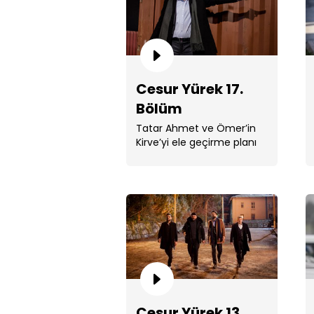
Cesur Yürek 17.
Bölüm
Tatar Ahmet ve Ömer’in
Kirve’yi ele geçirme planı
başarılı oldu mu?
Cesur Yürek 13.