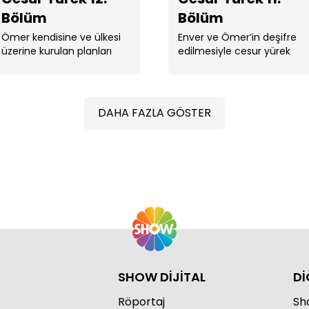
Bölüm
Bölüm
Ömer kendisine ve ülkesi
Enver ve Ömer’in deşifre
üzerine kurulan planları
edilmesiyle cesur yürek
bozmak için harekete
operasyonu nasıl devam
geçer.
edecek?
Ces
DAHA FAZLA GÖSTER
Ces
SHOW DİJİTAL
Dİ
Röportaj
Sho