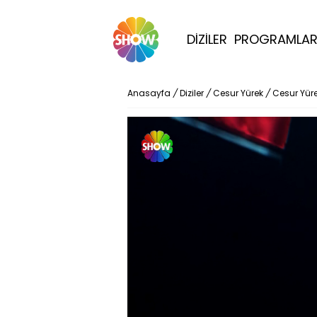
DİZİLER
PROGRAMLA
Anasayfa
/
Diziler
/
Cesur Yürek
/
Cesur Yür