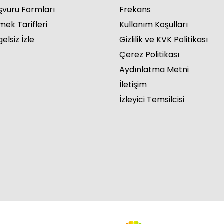
şvuru Formları
Frekans
mek Tarifleri
Kullanım Koşulları
elsiz İzle
Gizlilik ve KVK Politikası
Çerez Politikası
ur Yürek 12. Bölüm
Aydınlatma Metni
İletişim
İzleyici Temsilcisi
ur Yürek 11. Bölüm