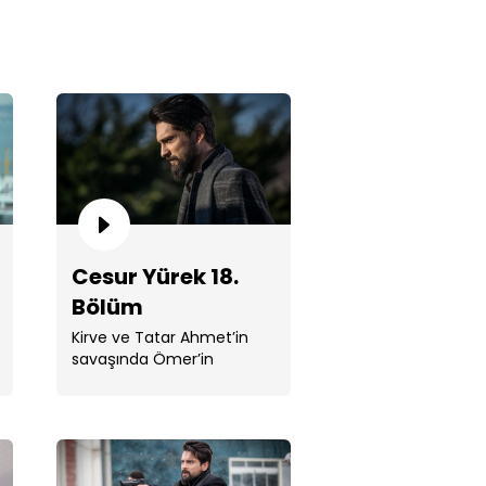
ur Yürek 18. Bölüm
Cesur Yürek 18.
Bölüm
Kirve ve Tatar Ahmet’in
savaşında Ömer’in
yapacağı tercih tüm
dengeleri değiştirecek!
ur Yürek 17. Bölüm