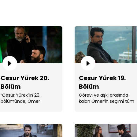
Ces
Cesur Yürek 20.
Cesur Yürek 19.
Bölüm
Bölüm
“Cesur Yürek”in 20.
Görevi ve aşkı arasında
bölümünde; Ömer
kalan Ömer’in seçimi tüm
Kirve'nin arkasındaki
dengeleri değiştirecek!
güçlere ulaşabilmek için
Ces
planını ...