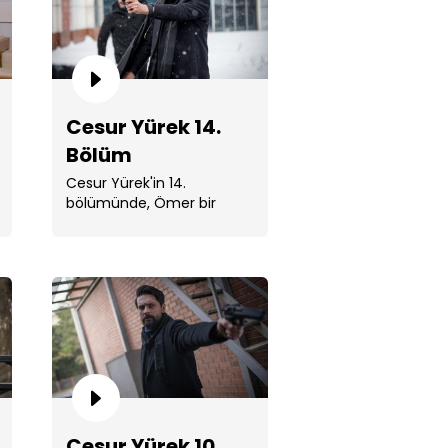
Cesur Yürek 14.
ur Yürek 16. Bölüm
Bölüm
Cesur Yürek'in 14.
bölümünde, Ömer bir
yandan Hüsrev’i ele
geçirmek diğer yandan
Bradd’in ...
ur Yürek 15. Bölüm
Cesur Yürek 10.