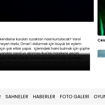
Oynatma
Hızı
endisine kurulan tuzaktan nasıl kurtulacak? Varol
Ces
emeyen Harbi, Ömer'i öldürmek için büyük bir eylem
 için şok etkisi yapar. İçlerindeki haini bulmak için şüphe
r yandan Varol'un alınması Rus'ları harekete geçirir.
eşler Ömer'i tehdit ederek kendilerine biat etmesini
da başlayan savaşa masadakiler de dahil olur. Tatar ve
n Ömer ve Bozdoğanlar uzlaşmak yerine bedeli çok ağır
.
Ces
R
SAHNELER
HABERLER
FOTO GALERİ
OYU