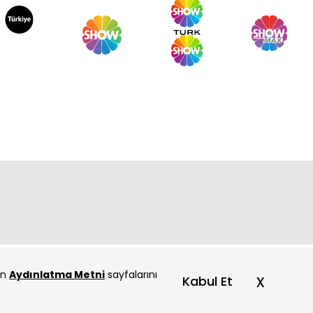
ur Yürek 10. Bölüm
ur Yürek 9. Bölüm
çin
Aydınlatma Metni
sayfalarını
x
Kabul Et