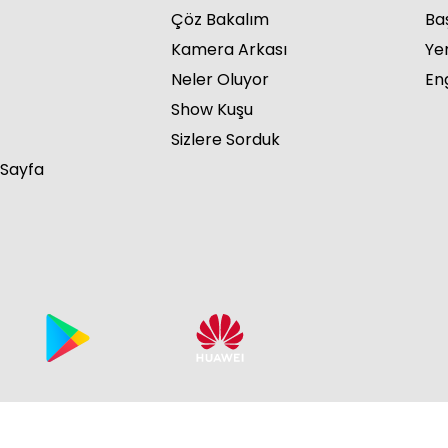
Çöz Bakalım
Ba
Kamera Arkası
Ye
Neler Oluyor
Eng
Show Kuşu
Cen
Sizlere Sorduk
 Sayfa
Cen