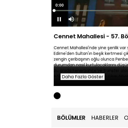
Süre
0:00
Duraklat
Sessiz
Cennet Mahallesi - 57. B
Cennet Mahallesi'nde yine şenlik var şe
Edirne'den Sultan'ın beşik kertmesi ç
zengin çeribaşının oğlu olunca Penbe 
durumdan nasıl kurtulacaklarını düşünü
Bu arada Fenerbahçe'ye transfer olac
eğlenmeye gelir. Meyhane çıkışı Albert
Daha Fazla Göster
Albertino'nun beş milyon dolara tran
Albertino'nun kılığına sokar ve kulüple
BÖLÜMLER
HABERLER
O