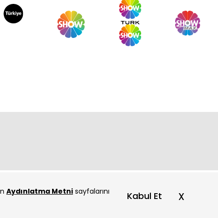
net Mahallesi - 108. Bölüm
net Mahallesi - 107. Bölüm
çin
Aydınlatma Metni
sayfalarını
x
Kabul Et