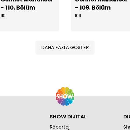
- 110. Bölüm
- 109. Bölüm
110
109
Cen
DAHA FAZLA GÖSTER
Cen
SHOW DİJİTAL
Dİ
Röportaj
Sho