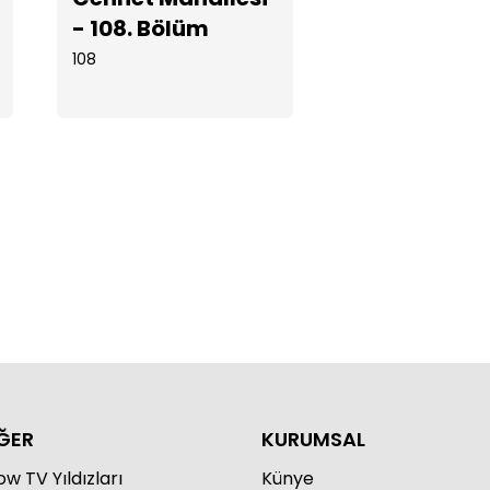
- 108. Bölüm
108
net Mahallesi - 112. Bölüm
net Mahallesi - 111. Bölüm
ĞER
KURUMSAL
w TV Yıldızları
Künye