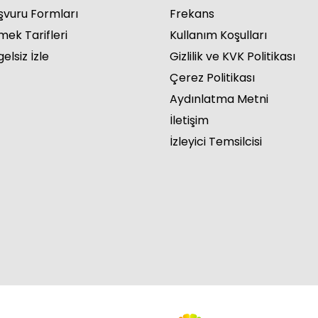
şvuru Formları
Frekans
mek Tarifleri
Kullanım Koşulları
elsiz İzle
Gizlilik ve KVK Politikası
Çerez Politikası
net Mahallesi - 110. Bölüm
Aydınlatma Metni
İletişim
İzleyici Temsilcisi
net Mahallesi - 109. Bölüm